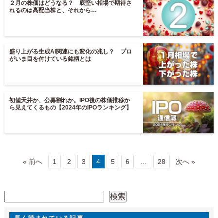
２月の株価はどうなる？ 底堅い相場で期待さ
れるのは高配当株と、それから…
盛り上がる生成AI関連にも変化の兆し？ プロ
がいま目を付けている銘柄とは
初値天井か、公募割れか。IPO後の株価推移か
ら見えてくるもの【2024年のIPOランキング】
« 前へ
1
2
3
4
5
6
…
28
次へ »
検索
検索