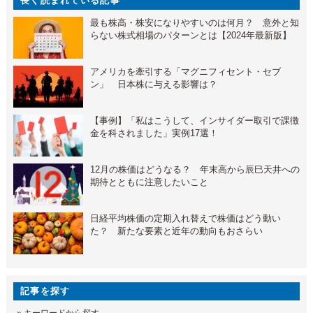
長く読まれている記事
最も株高・株安になりやすいのは何月？ 意外と知
らない株式相場のパターンとは【2024年最新版】
アメリカを牽引する「マグニフィセント・セブ
ン」 日本株に与える影響は？
【事例】「私はこうして、インサイダー取引で課徴
金を科されました」実例17選！
12月の株価はどうなる？ 年末高から辰巳天井への
期待とともに注意したいこと
日経平均株価の定期入れ替えで株価はどう動い
た？ 新たな要素と近年の動向もおさらい
記事を探す