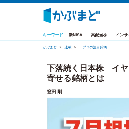
キーワード
新NISA
高配当株
インサ
かぶまど
>
連載
>
・プロの注目銘柄
下落続く日本株 イヤ
寄せる銘柄とは
窪田 剛