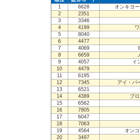
1
6628
オンキヨー
2
2351
3
3346
4
4199
ワ
5
8040
6
4477
7
4069
8
6659
9
4057
イ
10
4479
11
6195
12
7345
アイ・パ
13
6521
14
4389
プロ
15
6562
16
7805
17
6047
18
7063
19
4564
オンコ
20
3497