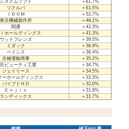
システムソフト
＋61.7%
ツクルバ
＋61.5%
ＩＤＯＭ
＋52.7%
東京機械製作所
＋46.1%
関通
＋42.3%
Ｉホールディングス
＋41.3%
ウッドフレンズ
＋39.5%
ミダック
＋36.9%
ベイシス
＋36.4%
京極運輸商事
＋35.2%
旦ビューティ工業
＋34.7%
ジェイリース
＋34.5%
オーホールディングス
＋32.3%
パイプドＨＤ
＋32.0%
Ｅｎｊｉｎ
＋31.8%
ランディックス
＋31.7%
銘柄
値下がり率