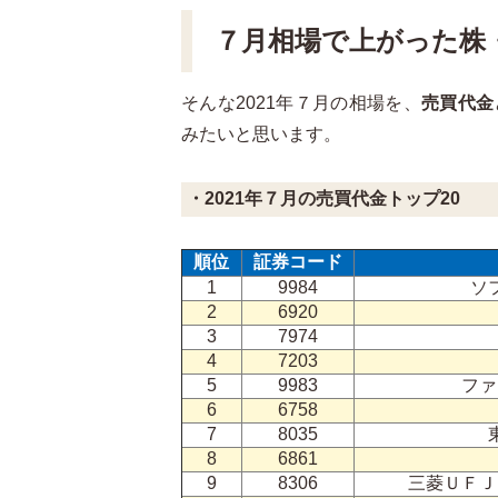
７月相場で上がった株
そんな2021年７月の相場を、
売買代金
みたいと思います。
・2021年７月の売買代金トップ20
順位
証券コード
1
9984
ソ
2
6920
3
7974
4
7203
5
9983
ファ
6
6758
7
8035
8
6861
9
8306
三菱ＵＦＪ