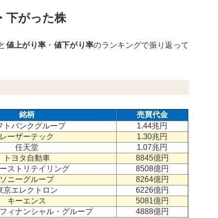
・下がった株
と
値上がり率
・
値下がり率
のランキングで振り返って
銘柄
売買代金
フトバンクグループ
1.44兆円
レーザーテック
1.30兆円
任天堂
1.07兆円
トヨタ自動車
8845億円
ーストリテイリング
8508億円
ソニーグループ
8264億円
東京エレクトロン
6226億円
キーエンス
5081億円
フィナンシャル・グループ
4888億円