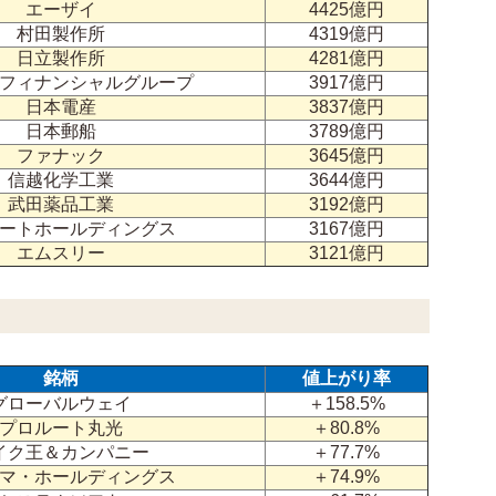
エーザイ
4425億円
村田製作所
4319億円
日立製作所
4281億円
フィナンシャルグループ
3917億円
日本電産
3837億円
日本郵船
3789億円
ファナック
3645億円
信越化学工業
3644億円
武田薬品工業
3192億円
ートホールディングス
3167億円
エムスリー
3121億円
銘柄
値上がり率
グローバルウェイ
＋158.5%
プロルート丸光
＋80.8%
イク王＆カンパニー
＋77.7%
マ・ホールディングス
＋74.9%