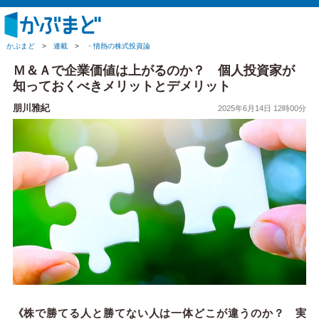
かぶまど
>
連載
>
・情熱の株式投資論
Ｍ＆Ａで企業価値は上がるのか？ 個人投資家が
知っておくべきメリットとデメリット
朋川雅紀
2025年6月14日 12時00分
《株で勝てる人と勝てない人は一体どこが違うのか？ 実