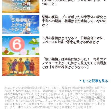
つのこと」
怒濤の反発。プロが感じたAI半導体の変化と
宇宙への期待。相場はまだ過熱していないの
か？
６月の株価はどうなる？ 日銀会合にＷ杯、
スペースX上場で恩恵を受ける銘柄とは
「強い銘柄」は本当に強かった！ 毎月のア
ノマリーで上がった株から見えてくる共通点
とは【今月の株価はどうなる？】
▸
もっと記事を見る
本コンテンツは情報の提供を目的としており、投資その他の行動を勧誘する目的で
作成したものではありません。銘柄の選択、売買価格など投資の最終決定は、ご自
身のご判断で行っていただきますようお願いいたします。本コンテンツの情報は、
弊社が信頼できると判断した情報源から入手したものですが、その情報源の確実性
を保証するものではありません。本コンテンツの記載内容に関するご質問・ご照会
等にはお答えいたしかねますので、予めご了承くださいますようお願い申し上げま
す。また、本コンテンツの記載内容は予告なく変更することがあります。