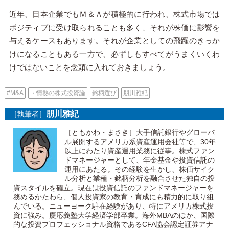
近年、日本企業でもＭ＆Ａが積極的に行われ、株式市場では
ポジティブに受け取られることも多く、それが株価に影響を
与えるケースもあります。それが企業としての飛躍のきっか
けになることもある一方で、必ずしもすべてがうまくいくわ
けではないことを念頭に入れておきましょう。
#M&A
・情熱の株式投資論
銘柄選び
朋川雅紀
朋川雅紀
［執筆者］
［ともかわ・まさき］大手信託銀行やグローバ
ル展開するアメリカ系資産運用会社等で、30年
以上にわたり資産運用業務に従事。株式ファン
ドマネージャーとして、年金基金や投資信託の
運用にあたる。その経験を生かし、株価サイク
ル分析と業種・銘柄分析を融合させた独自の投
資スタイルを確立。現在は投資信託のファンドマネージャーを
務めるかたわら、個人投資家の教育・育成にも精力的に取り組
んでいる。ニューヨーク駐在経験があり、特にアメリカ株式投
資に強み。慶応義塾大学経済学部卒業。海外MBAのほか、国際
的な投資プロフェッショナル資格であるCFA協会認定証券アナ