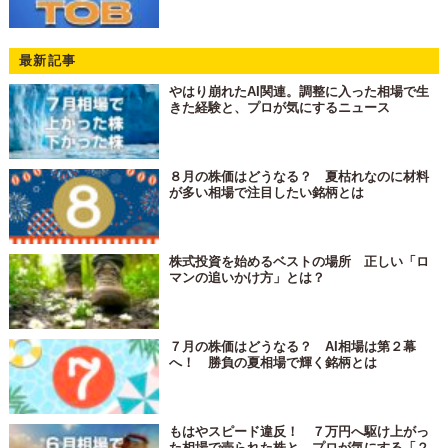
最新記事
やはり崩れたAI関連。調整に入った相場で生
きた経験と、プロが気にするニュース
８月の株価はどうなる？ 夏枯れなのに材料
が多い相場で注目したい銘柄とは
株式投資を始めるベストの場所 正しい「ロ
マンの追いかけ方」とは？
７月の株価はどうなる？ AI相場は第２幕
へ！ 勝負の夏相場で輝く銘柄とは
もはやスピード違反！ ７万円へ駆け上がっ
た相場で売られた株と、プロが気にする「２