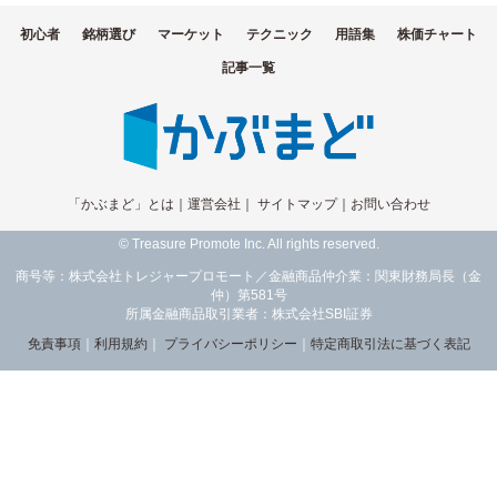
初心者
銘柄選び
マーケット
テクニック
用語集
株価チャート
記事一覧
「かぶまど」とは
｜
運営会社
｜
サイトマップ
｜
お問い合わせ
© Treasure Promote Inc. All rights reserved.
商号等：株式会社トレジャープロモート／金融商品仲介業：関東財務局長（金
仲）第581号
所属金融商品取引業者：株式会社SBI証券
免責事項
｜
利用規約
｜
プライバシーポリシー
｜
特定商取引法に基づく表記