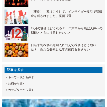
【事例】「私はこうして、インサイダー取引で課徴
金を科されました」実例17選！
12月の株価はどうなる？ 年末高から辰巳天井への
期待とともに注意したいこと
日経平均株価の定期入れ替えで株価はどう動い
た？ 新たな要素と近年の動向もおさらい
記事を探す
»
キーワードから探す
»
銘柄から探す
»
カテゴリーから探す