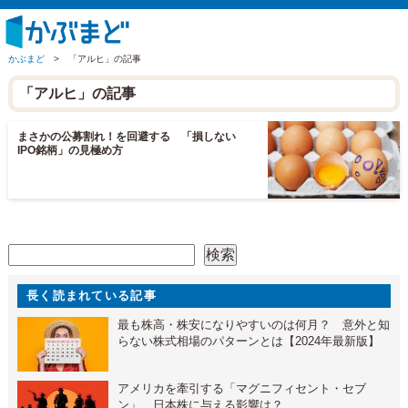
かぶまど
>
「アルヒ」の記事
「アルヒ」の記事
まさかの公募割れ！を回避する 「損しない
IPO銘柄」の見極め方
検索
検索
長く読まれている記事
最も株高・株安になりやすいのは何月？ 意外と知
らない株式相場のパターンとは【2024年最新版】
アメリカを牽引する「マグニフィセント・セブ
ン」 日本株に与える影響は？