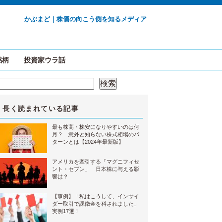
かぶまど｜株価の向こう側を知るメディア
銘柄
投資家ウラ話
検索
検索
長く読まれている記事
最も株高・株安になりやすいのは何
月？ 意外と知らない株式相場のパ
ターンとは【2024年最新版】
アメリカを牽引する「マグニフィセ
ント・セブン」 日本株に与える影
響は？
【事例】「私はこうして、インサイ
ダー取引で課徴金を科されました」
実例17選！