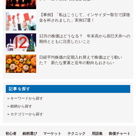
【事例】「私はこうして、インサイダー取引で課徴
金を科されました」実例17選！
12月の株価はどうなる？ 年末高から辰巳天井への
期待とともに注意したいこと
日経平均株価の定期入れ替えで株価はどう動い
た？ 新たな要素と近年の動向もおさらい
記事を探す
»
キーワードから探す
»
銘柄から探す
»
カテゴリーから探す
初心者
銘柄選び
マーケット
テクニック
用語集
株価チャート