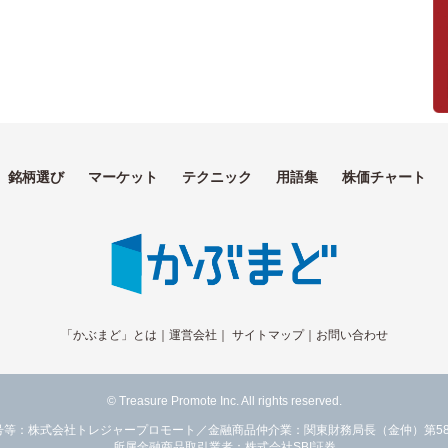
銘柄選び
マーケット
テクニック
用語集
株価チャート
「かぶまど」とは
｜
運営会社
｜
サイトマップ
｜
お問い合わせ
© Treasure Promote Inc. All rights reserved.
号等：株式会社トレジャープロモート／金融商品仲介業：関東財務局長（金仲）第58
所属金融商品取引業者：株式会社SBI証券