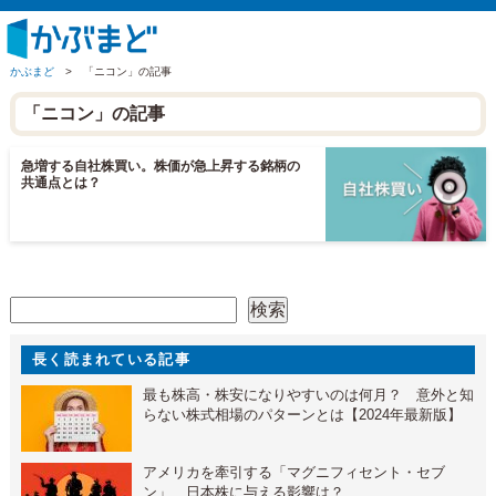
かぶまど
>
「ニコン」の記事
「ニコン」の記事
急増する自社株買い。株価が急上昇する銘柄の
共通点とは？
検索
検索
長く読まれている記事
最も株高・株安になりやすいのは何月？ 意外と知
らない株式相場のパターンとは【2024年最新版】
アメリカを牽引する「マグニフィセント・セブ
ン」 日本株に与える影響は？