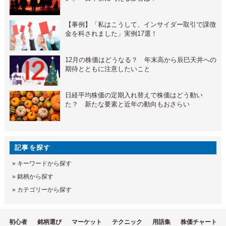
【事例】「私はこうして、インサイダー取引で課徴
金を科されました」実例17選！
12月の株価はどうなる？ 年末高から辰巳天井への
期待とともに注意したいこと
日経平均株価の定期入れ替えで株価はどう動い
た？ 新たな要素と近年の動向もおさらい
記事を探す
»
キーワードから探す
»
銘柄から探す
»
カテゴリーから探す
初心者
銘柄選び
マーケット
テクニック
用語集
株価チャート