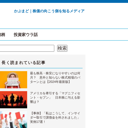
かぶまど｜株価の向こう側を知るメディア
銘柄
投資家ウラ話
検索
検索
長く読まれている記事
最も株高・株安になりやすいのは何
月？ 意外と知らない株式相場のパ
ターンとは【2024年最新版】
アメリカを牽引する「マグニフィセ
ント・セブン」 日本株に与える影
響は？
【事例】「私はこうして、インサイ
ダー取引で課徴金を科されました」
実例17選！