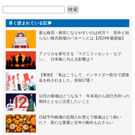
検索
検索
長く読まれている記事
最も株高・株安になりやすいのは何月？ 意外と知
らない株式相場のパターンとは【2024年最新版】
アメリカを牽引する「マグニフィセント・セブ
ン」 日本株に与える影響は？
【事例】「私はこうして、インサイダー取引で課徴
金を科されました」実例17選！
12月の株価はどうなる？ 年末高から辰巳天井への
期待とともに注意したいこと
日経平均株価の定期入れ替えで株価はどう動い
た？ 新たな要素と近年の動向もおさらい