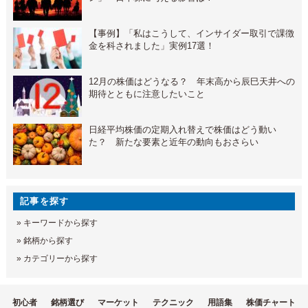
【事例】「私はこうして、インサイダー取引で課徴
金を科されました」実例17選！
12月の株価はどうなる？ 年末高から辰巳天井への
期待とともに注意したいこと
日経平均株価の定期入れ替えで株価はどう動い
た？ 新たな要素と近年の動向もおさらい
記事を探す
»
キーワードから探す
»
銘柄から探す
»
カテゴリーから探す
初心者
銘柄選び
マーケット
テクニック
用語集
株価チャート