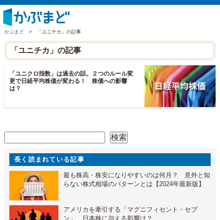
かぶまど
>
「ユニチカ」の記事
「ユニチカ」の記事
「ユニクロ指数」は過去の話。２つのルール変
更で日経平均株価が変わる！ 株価への影響
は？
検索
検索
長く読まれている記事
最も株高・株安になりやすいのは何月？ 意外と知
らない株式相場のパターンとは【2024年最新版】
アメリカを牽引する「マグニフィセント・セブ
ン」 日本株に与える影響は？