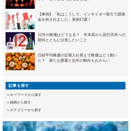
【事例】「私はこうして、インサイダー取引で課徴
金を科されました」実例17選！
12月の株価はどうなる？ 年末高から辰巳天井への
期待とともに注意したいこと
日経平均株価の定期入れ替えで株価はどう動い
た？ 新たな要素と近年の動向もおさらい
記事を探す
»
キーワードから探す
»
銘柄から探す
»
カテゴリーから探す