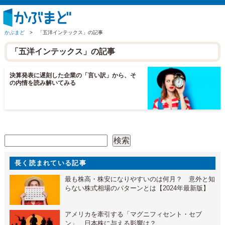
かぶまど
>
「五洋インテックス」の記事
「五洋インテックス」の記事
決算発表に遅刻した企業の「言い訳」から、そ
の内情を読み解いてみる
検索
検索
長く読まれている記事
最も株高・株安になりやすいのは何月？ 意外と知
らない株式相場のパターンとは【2024年最新版】
アメリカを牽引する「マグニフィセント・セブ
ン」 日本株に与える影響は？