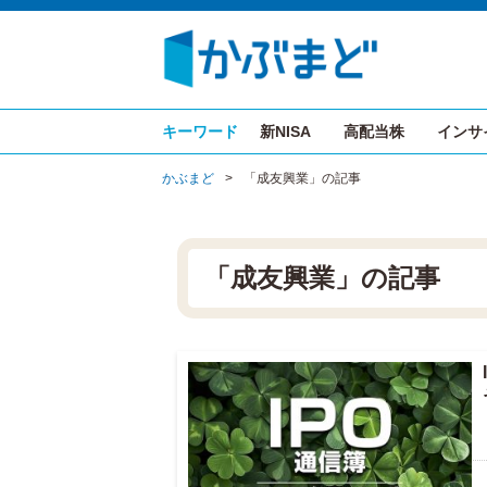
キーワード
新NISA
高配当株
インサ
かぶまど
>
「成友興業」の記事
「成友興業」の記事