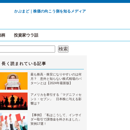
かぶまど｜株価の向こう側を知るメディア
銘柄
投資家ウラ話
検索
検索
長く読まれている記事
最も株高・株安になりやすいのは何
月？ 意外と知らない株式相場のパ
ターンとは【2024年最新版】
アメリカを牽引する「マグニフィセ
ント・セブン」 日本株に与える影
響は？
【事例】「私はこうして、インサイ
ダー取引で課徴金を科されました」
実例17選！