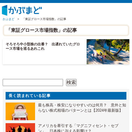
かぶまど
>
「東証グロース市場指数」の記事
「東証グロース市場指数」の記事
そろそろ中小型株の出番？ 出遅れていたグロ
ース市場を巡るあれこれ
検索
検索
長く読まれている記事
最も株高・株安になりやすいのは何月？ 意外と知
らない株式相場のパターンとは【2024年最新版】
アメリカを牽引する「マグニフィセント・セブ
ン」 日本株に与える影響は？