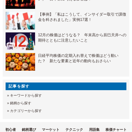
【事例】「私はこうして、インサイダー取引で課徴
金を科されました」実例17選！
12月の株価はどうなる？ 年末高から辰巳天井への
期待とともに注意したいこと
日経平均株価の定期入れ替えで株価はどう動い
た？ 新たな要素と近年の動向もおさらい
記事を探す
»
キーワードから探す
»
銘柄から探す
»
カテゴリーから探す
初心者
銘柄選び
マーケット
テクニック
用語集
株価チャート