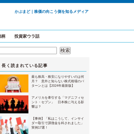
かぶまど｜株価の向こう側を知るメディア
銘柄
投資家ウラ話
検索
検索
長く読まれている記事
最も株高・株安になりやすいのは何
月？ 意外と知らない株式相場のパ
ターンとは【2024年最新版】
アメリカを牽引する「マグニフィセ
ント・セブン」 日本株に与える影
響は？
【事例】「私はこうして、インサイ
ダー取引で課徴金を科されました」
実例17選！