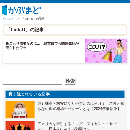
かぶまど
>
「Link-U」の記事
「Link-U」の記事
巣ごもり需要なのに……好業績でも関連銘柄が
売られたワケ
検索
検索
長く読まれている記事
最も株高・株安になりやすいのは何月？ 意外と知
らない株式相場のパターンとは【2024年最新版】
アメリカを牽引する「マグニフィセント・セブ
ン」 日本株に与える影響は？