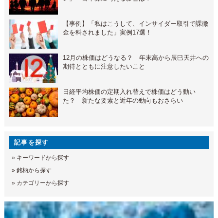
【事例】「私はこうして、インサイダー取引で課徴
金を科されました」実例17選！
12月の株価はどうなる？ 年末高から辰巳天井への
期待とともに注意したいこと
日経平均株価の定期入れ替えで株価はどう動い
た？ 新たな要素と近年の動向もおさらい
記事を探す
»
キーワードから探す
»
銘柄から探す
»
カテゴリーから探す