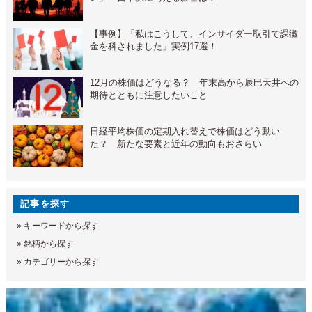
【事例】「私はこうして、インサイダー取引で課徴
金を科されました」実例17選！
12月の株価はどうなる？ 年末高から辰巳天井への
期待とともに注意したいこと
日経平均株価の定期入れ替えで株価はどう動い
た？ 新たな要素と近年の動向もおさらい
記事を探す
»
キーワードから探す
»
銘柄から探す
»
カテゴリーから探す