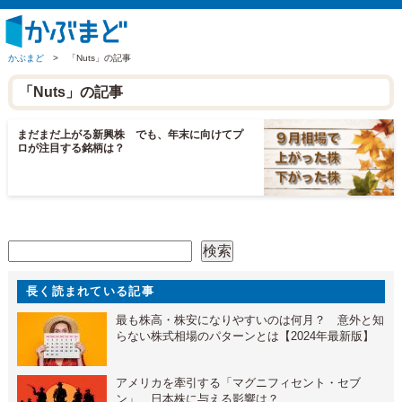
かぶまど
>
「Nuts」の記事
「Nuts」の記事
まだまだ上がる新興株 でも、年末に向けてプ
ロが注目する銘柄は？
検索
検索
長く読まれている記事
最も株高・株安になりやすいのは何月？ 意外と知
らない株式相場のパターンとは【2024年最新版】
アメリカを牽引する「マグニフィセント・セブ
ン」 日本株に与える影響は？