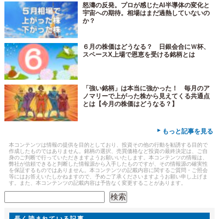
怒濤の反発。プロが感じたAI半導体の変化と
宇宙への期待。相場はまだ過熱していないの
か？
６月の株価はどうなる？ 日銀会合にＷ杯、
スペースX上場で恩恵を受ける銘柄とは
「強い銘柄」は本当に強かった！ 毎月のア
ノマリーで上がった株から見えてくる共通点
とは【今月の株価はどうなる？】
▸
もっと記事を見る
本コンテンツは情報の提供を目的としており、投資その他の行動を勧誘する目的で
作成したものではありません。銘柄の選択、売買価格など投資の最終決定は、ご自
身のご判断で行っていただきますようお願いいたします。本コンテンツの情報は、
弊社が信頼できると判断した情報源から入手したものですが、その情報源の確実性
を保証するものではありません。本コンテンツの記載内容に関するご質問・ご照会
等にはお答えいたしかねますので、予めご了承くださいますようお願い申し上げま
す。また、本コンテンツの記載内容は予告なく変更することがあります。
検索
検索
長く読まれている記事