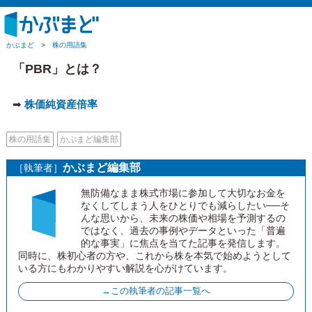
かぶまど
>
株の用語集
「PBR」とは？
➡
株価純資産倍率
株の用語集
かぶまど編集部
かぶまど編集部
［執筆者］
無防備なまま株式市場に参加して大切なお金を
なくしてしまう人をひとりでも減らしたい──そ
んな思いから、未来の株価や相場を予測するの
ではなく、過去の事例やデータといった「普遍
的な事実」に焦点を当てた記事を発信します。
同時に、株初心者の方や、これから株を本気で始めようとして
いる方にもわかりやすい解説を心がけています。
→この執筆者の記事一覧へ