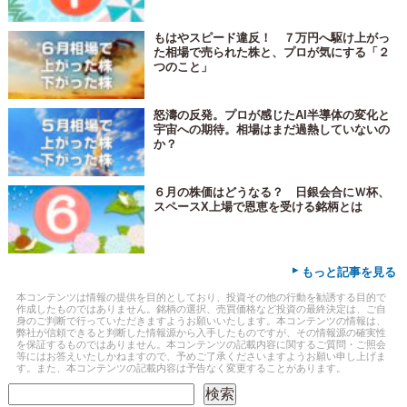
もはやスピード違反！ ７万円へ駆け上がっ
た相場で売られた株と、プロが気にする「２
つのこと」
怒濤の反発。プロが感じたAI半導体の変化と
宇宙への期待。相場はまだ過熱していないの
か？
６月の株価はどうなる？ 日銀会合にＷ杯、
スペースX上場で恩恵を受ける銘柄とは
▸
もっと記事を見る
本コンテンツは情報の提供を目的としており、投資その他の行動を勧誘する目的で
作成したものではありません。銘柄の選択、売買価格など投資の最終決定は、ご自
身のご判断で行っていただきますようお願いいたします。本コンテンツの情報は、
弊社が信頼できると判断した情報源から入手したものですが、その情報源の確実性
を保証するものではありません。本コンテンツの記載内容に関するご質問・ご照会
等にはお答えいたしかねますので、予めご了承くださいますようお願い申し上げま
す。また、本コンテンツの記載内容は予告なく変更することがあります。
検索
検索