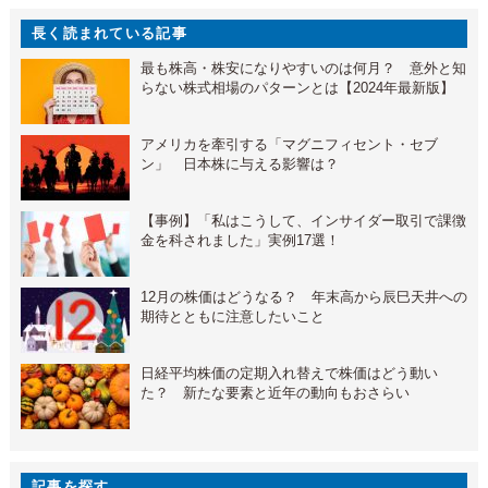
長く読まれている記事
最も株高・株安になりやすいのは何月？ 意外と知
らない株式相場のパターンとは【2024年最新版】
アメリカを牽引する「マグニフィセント・セブ
ン」 日本株に与える影響は？
【事例】「私はこうして、インサイダー取引で課徴
金を科されました」実例17選！
12月の株価はどうなる？ 年末高から辰巳天井への
期待とともに注意したいこと
日経平均株価の定期入れ替えで株価はどう動い
た？ 新たな要素と近年の動向もおさらい
記事を探す