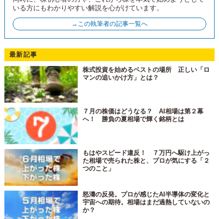
いる方にもわかりやすい解説を心がけています。
→この執筆者の記事一覧へ
最新記事
株式投資を始めるベストの場所 正しい「ロ
マンの追いかけ方」とは？
７月の株価はどうなる？ AI相場は第２幕
へ！ 勝負の夏相場で輝く銘柄とは
もはやスピード違反！ ７万円へ駆け上がっ
た相場で売られた株と、プロが気にする「２
つのこと」
怒濤の反発。プロが感じたAI半導体の変化と
宇宙への期待。相場はまだ過熱していないの
か？