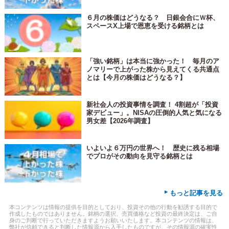
６月の株価はどうなる？ 日銀会合にＷ杯、
スペースX上場で恩恵を受ける銘柄とは
「強い銘柄」は本当に強かった！ 毎月のア
ノマリーで上がった株から見えてくる共通点
とは【今月の株価はどうなる？】
新社会人の投資事情を調査！ 4割超が「投資
家デビュー」。NISAの圧倒的人気と気になる
男女差【2026年調査】
いよいよ６万円の世界へ！ 歴史に残る相場
でプロがその動向を見守る銘柄とは
▸
もっと記事を見る
本コンテンツは情報の提供を目的としており、投資その他の行動を勧誘する目的で
作成したものではありません。銘柄の選択、売買価格など投資の最終決定は、ご自
身のご判断で行っていただきますようお願いいたします。本コンテンツの情報は、
弊社が信頼できると判断した情報源から入手したものですが、その情報源の確実性