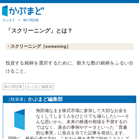
かぶまど
>
株の用語集
「スクリーニング」とは？
・スクリーニング
［screening］
投資する銘柄を選択するために、膨大な数の銘柄をふるい分
けること。
株の用語集
かぶまど編集部
かぶまど編集部
［執筆者］
無防備なまま株式市場に参加して大切なお金を
なくしてしまう人をひとりでも減らしたい──そ
んな思いから、未来の株価や相場を予測するの
ではなく、過去の事例やデータといった「普遍
的な事実」に焦点を当てた記事を発信します。
同時に、株初心者の方や、これから株を本気で始めようとして