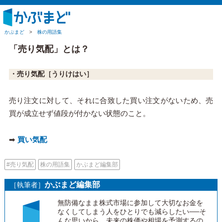
かぶまど
>
株の用語集
「売り気配」とは？
・売り気配
［うりけはい］
売り注文に対して、それに合致した買い注文がないため、売
買が成立せず値段が付かない状態のこと。
➡
買い気配
#売り気配
株の用語集
かぶまど編集部
かぶまど編集部
［執筆者］
無防備なまま株式市場に参加して大切なお金を
なくしてしまう人をひとりでも減らしたい──そ
んな思いから、未来の株価や相場を予測するの