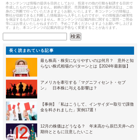
本コンテンツは情報の提供を目的としており、投資その他の行動を勧誘する目的で
作成したものではありません。銘柄の選択、売買価格など投資の最終決定は、ご自
身のご判断で行っていただきますようお願いいたします。本コンテンツの情報は、
弊社が信頼できると判断した情報源から入手したものですが、その情報源の確実性
を保証するものではありません。本コンテンツの記載内容に関するご質問・ご照会
等にはお答えいたしかねますので、予めご了承くださいますようお願い申し上げま
す。また、本コンテンツの記載内容は予告なく変更することがあります。
検索
検索
長く読まれている記事
最も株高・株安になりやすいのは何月？ 意外と知
らない株式相場のパターンとは【2024年最新版】
アメリカを牽引する「マグニフィセント・セブ
ン」 日本株に与える影響は？
【事例】「私はこうして、インサイダー取引で課徴
金を科されました」実例17選！
12月の株価はどうなる？ 年末高から辰巳天井への
期待とともに注意したいこと