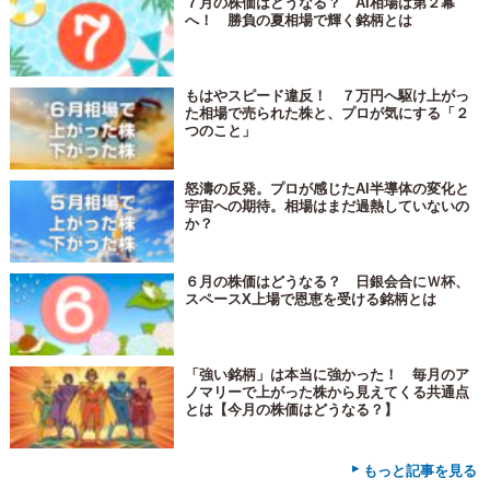
７月の株価はどうなる？ AI相場は第２幕
へ！ 勝負の夏相場で輝く銘柄とは
もはやスピード違反！ ７万円へ駆け上がっ
た相場で売られた株と、プロが気にする「２
つのこと」
怒濤の反発。プロが感じたAI半導体の変化と
宇宙への期待。相場はまだ過熱していないの
か？
６月の株価はどうなる？ 日銀会合にＷ杯、
スペースX上場で恩恵を受ける銘柄とは
「強い銘柄」は本当に強かった！ 毎月のア
ノマリーで上がった株から見えてくる共通点
とは【今月の株価はどうなる？】
▸
もっと記事を見る