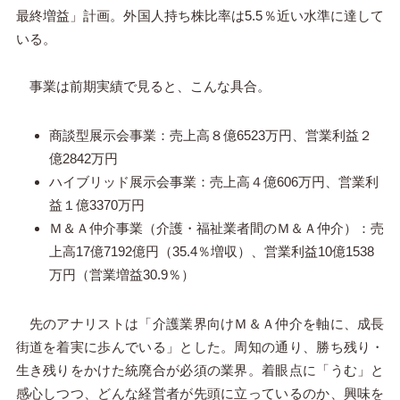
最終増益」計画。外国人持ち株比率は5.5％近い水準に達して
いる。
事業は前期実績で見ると、こんな具合。
商談型展示会事業：売上高８億6523万円、営業利益２
億2842万円
ハイブリッド展示会事業：売上高４億606万円、営業利
益１億3370万円
Ｍ＆Ａ仲介事業（介護・福祉業者間のＭ＆Ａ仲介）：売
上高17億7192億円（35.4％増収）、営業利益10億1538
万円（営業増益30.9％）
先のアナリストは「介護業界向けＭ＆Ａ仲介を軸に、成長
街道を着実に歩んでいる」とした。周知の通り、勝ち残り・
生き残りをかけた統廃合が必須の業界。着眼点に「うむ」と
感心しつつ、どんな経営者が先頭に立っているのか、興味を