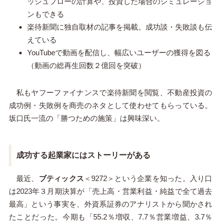
ッシュフローの計算や、投資した場合のシミュレーショ
ンもできる
楽待新聞に独自取材の記事を掲載。成功談・失敗談も伝
えている
YouTubeで動画を配信し、幅広いユーザーの獲得を図る
（動画の総再生回数２億回を突破）
私もヤフーファイナンスで楽待新聞を閲覧、不動産投資の
成功例・失敗例を商売のネタとして使わせてもらっている。
坂口氏一流の「勝つための施策」は興味深い。
成功する起業家にはストーリーがある
最近、
ブティックス
＜9272＞という企業を知った。入り口
は2023年３月期決算が「売上高・営業利益・純益で全て過去
最高」という事実を、外資系証券のアナリストから聞かされ
たことだった。今期も「55.2％増収、7.7％営業増益、3.7％