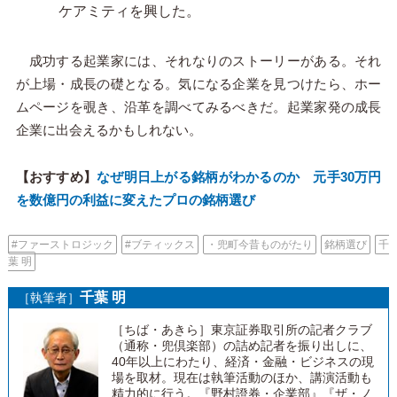
ケアミティを興した。
成功する起業家には、それなりのストーリーがある。それ
が上場・成長の礎となる。気になる企業を見つけたら、ホー
ムページを覗き、沿革を調べてみるべきだ。起業家発の成長
企業に出会えるかもしれない。
【おすすめ】
なぜ明日上がる銘柄がわかるのか 元手30万円
を数億円の利益に変えたプロの銘柄選び
#ファーストロジック
#ブティックス
・兜町今昔ものがたり
銘柄選び
千
葉 明
千葉 明
［執筆者］
［ちば・あきら］東京証券取引所の記者クラブ
（通称・兜倶楽部）の詰め記者を振り出しに、
40年以上にわたり、経済・金融・ビジネスの現
場を取材。現在は執筆活動のほか、講演活動も
精力的に行う。『野村證券・企業部』『ザ・ノ