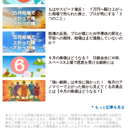
もはやスピード違反！ ７万円へ駆け上がっ
た相場で売られた株と、プロが気にする「２
つのこと」
怒濤の反発。プロが感じたAI半導体の変化と
宇宙への期待。相場はまだ過熱していないの
か？
６月の株価はどうなる？ 日銀会合にＷ杯、
スペースX上場で恩恵を受ける銘柄とは
「強い銘柄」は本当に強かった！ 毎月のア
ノマリーで上がった株から見えてくる共通点
とは【今月の株価はどうなる？】
▸
もっと記事を見る
本コンテンツは情報の提供を目的としており、投資その他の行動を勧誘する目的で
作成したものではありません。銘柄の選択、売買価格など投資の最終決定は、ご自
身のご判断で行っていただきますようお願いいたします。本コンテンツの情報は、
弊社が信頼できると判断した情報源から入手したものですが、その情報源の確実性