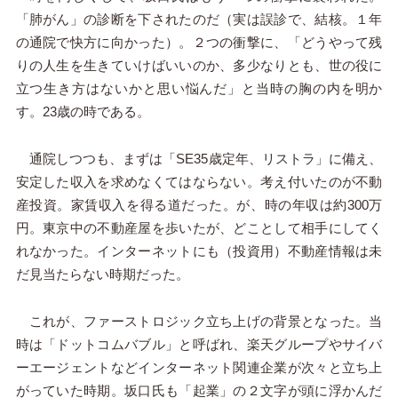
「肺がん」の診断を下されたのだ（実は誤診で、結核。１年
の通院で快方に向かった）。２つの衝撃に、「どうやって残
りの人生を生きていけばいいのか、多少なりとも、世の役に
立つ生き方はないかと思い悩んだ」と当時の胸の内を明か
す。23歳の時である。
通院しつつも、まずは「SE35歳定年、リストラ」に備え、
安定した収入を求めなくてはならない。考え付いたのが不動
産投資。家賃収入を得る道だった。が、時の年収は約300万
円。東京中の不動産屋を歩いたが、どことして相手にしてく
れなかった。インターネットにも（投資用）不動産情報は未
だ見当たらない時期だった。
これが、ファーストロジック立ち上げの背景となった。当
時は「ドットコムバブル」と呼ばれ、楽天グループやサイバ
ーエージェントなどインターネット関連企業が次々と立ち上
がっていた時期。坂口氏も「起業」の２文字が頭に浮かんだ