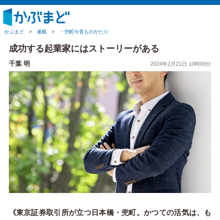
かぶまど
>
連載
>
・兜町今昔ものがたり
成功する起業家にはストーリーがある
千葉 明
2024年2月21日 10時00分
《東京証券取引所が立つ日本橋・兜町。かつての活気は、も