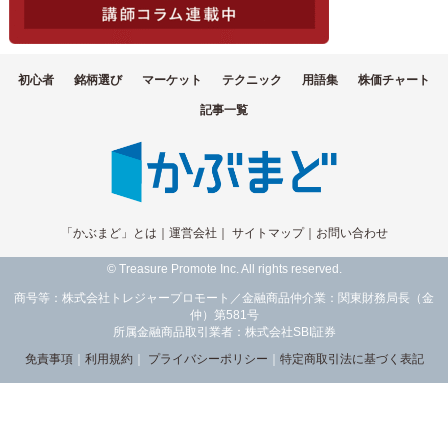
初心者
銘柄選び
マーケット
テクニック
用語集
株価チャート
記事一覧
「かぶまど」とは
｜
運営会社
｜
サイトマップ
｜
お問い合わせ
© Treasure Promote Inc. All rights reserved.
商号等：株式会社トレジャープロモート／金融商品仲介業：関東財務局長（金
仲）第581号
所属金融商品取引業者：株式会社SBI証券
免責事項
｜
利用規約
｜
プライバシーポリシー
｜
特定商取引法に基づく表記