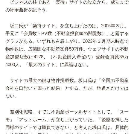
ビジネスの柱である「楽待」サイトの設立から、成功まで
の紆余曲折を記そう。
坂口氏が「楽待サイト」を立ち上げたのは、2006年３月。
手元に「会員数・PV数（不動産投資家の閲覧数）」と題する
グラフがある。いずれも右肩上がり。2023年３月期末時点で
物件数は、広範囲な不動産案件59万件。ウェブサイトの不動
産加盟店数は4278、（不動産購入希望の）登録会員数35万
4000人。「最大のサイト」に異論はない。
サイトの最大の鍵は物件掲載数。坂口氏は「全国の不動産
会社を口説いて回った結果」とする。だが、地道さだけでは
ない。
差別化戦略。すでに不動産ポータルサイトとして、「スー
モ」「アットホーム」が立ち上がっていた。「後塵を拝した
同様のサイトでは勝負できない」と考えた坂口氏は、具体的