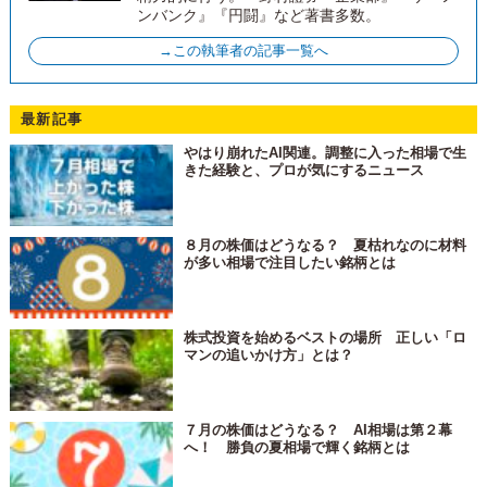
ンバンク』『円闘』など著書多数。
→この執筆者の記事一覧へ
最新記事
やはり崩れたAI関連。調整に入った相場で生
きた経験と、プロが気にするニュース
８月の株価はどうなる？ 夏枯れなのに材料
が多い相場で注目したい銘柄とは
株式投資を始めるベストの場所 正しい「ロ
マンの追いかけ方」とは？
７月の株価はどうなる？ AI相場は第２幕
へ！ 勝負の夏相場で輝く銘柄とは