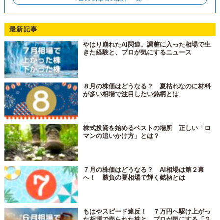
最新記事
やはり崩れたAI関連。調整に入った相場で生
きた経験と、プロが気にするニュース
８月の株価はどうなる？ 夏枯れなのに材料
が多い相場で注目したい銘柄とは
株式投資を始めるベストの場所 正しい「ロ
マンの追いかけ方」とは？
７月の株価はどうなる？ AI相場は第２幕
へ！ 勝負の夏相場で輝く銘柄とは
もはやスピード違反！ ７万円へ駆け上がっ
た相場で売られた株と、プロが気にする「２