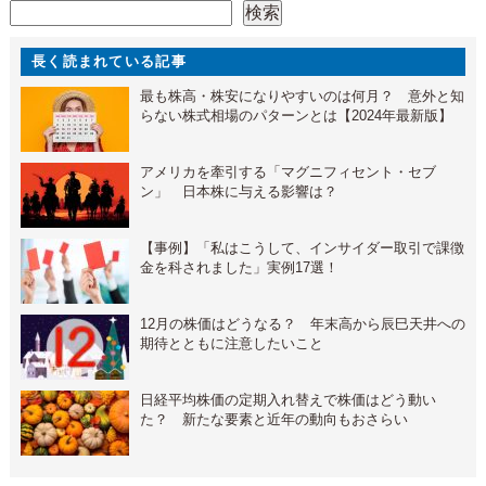
検索
検索
長く読まれている記事
最も株高・株安になりやすいのは何月？ 意外と知
らない株式相場のパターンとは【2024年最新版】
アメリカを牽引する「マグニフィセント・セブ
ン」 日本株に与える影響は？
【事例】「私はこうして、インサイダー取引で課徴
金を科されました」実例17選！
12月の株価はどうなる？ 年末高から辰巳天井への
期待とともに注意したいこと
日経平均株価の定期入れ替えで株価はどう動い
た？ 新たな要素と近年の動向もおさらい