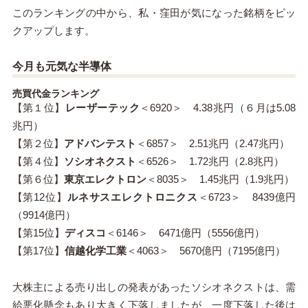
このランキングの中から、私・窪田が気になった銘柄をピッ
クアップします。
今月も元気な半導体
売買代金ランキング
【第１位】
レーザーテック
＜6920＞ 4.38兆円（６月は5.08
兆円）
【第２位】
アドバンテスト
＜6857＞ 2.51兆円（2.47兆円）
【第４位】
ソシオネクスト
＜6526＞ 1.72兆円（2.8兆円）
【第６位】
東京エレクトロン
＜8035＞ 1.45兆円（1.9兆円）
【第12位】
ルネサスエレクトロニクス
＜6723＞ 8439億円
（9914億円）
【第15位】
ディスコ
＜6146＞ 6471億円（5556億円）
【第17位】
信越化学工業
＜4063＞ 5670億円（7195億円）
大株主による売り出しの発表があったソシオネクストは、需
給悪化懸念もあり大きく下落しましたが、一度下落した後は