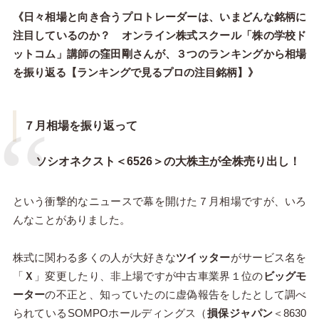
《日々相場と向き合うプロトレーダーは、いまどんな銘柄に
注目しているのか？ オンライン株式スクール「株の学校ド
ットコム」講師の窪田剛さんが、３つのランキングから相場
を振り返る【ランキングで見るプロの注目銘柄】》
７月相場を振り返って
ソシオネクスト＜6526＞の大株主が全株売り出し！
という衝撃的なニュースで幕を開けた７月相場ですが、いろ
んなことがありました。
株式に関わる多くの人が大好きな
ツイッター
がサービス名を
「
Ｘ
」変更したり、非上場ですが中古車業界１位の
ビッグモ
ーター
の不正と、知っていたのに虚偽報告をしたとして調べ
られているSOMPOホールディングス（
損保ジャパン
＜8630