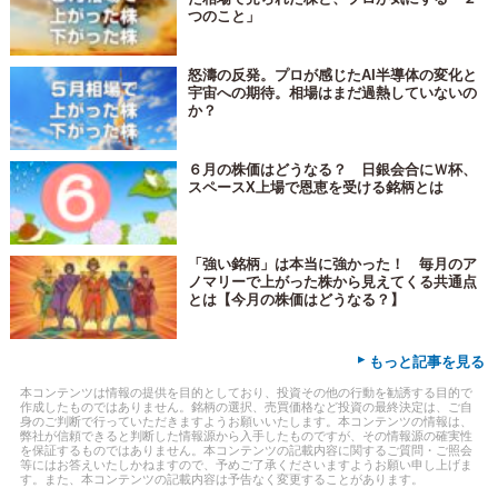
つのこと」
怒濤の反発。プロが感じたAI半導体の変化と
宇宙への期待。相場はまだ過熱していないの
か？
６月の株価はどうなる？ 日銀会合にＷ杯、
スペースX上場で恩恵を受ける銘柄とは
「強い銘柄」は本当に強かった！ 毎月のア
ノマリーで上がった株から見えてくる共通点
とは【今月の株価はどうなる？】
▸
もっと記事を見る
本コンテンツは情報の提供を目的としており、投資その他の行動を勧誘する目的で
作成したものではありません。銘柄の選択、売買価格など投資の最終決定は、ご自
身のご判断で行っていただきますようお願いいたします。本コンテンツの情報は、
弊社が信頼できると判断した情報源から入手したものですが、その情報源の確実性
を保証するものではありません。本コンテンツの記載内容に関するご質問・ご照会
等にはお答えいたしかねますので、予めご了承くださいますようお願い申し上げま
す。また、本コンテンツの記載内容は予告なく変更することがあります。