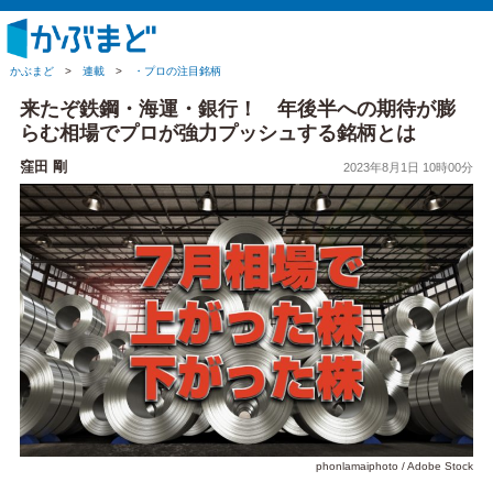
かぶまど
>
連載
>
・プロの注目銘柄
来たぞ鉄鋼・海運・銀行！ 年後半への期待が膨
らむ相場でプロが強力プッシュする銘柄とは
窪田 剛
2023年8月1日 10時00分
phonlamaiphoto / Adobe Stock