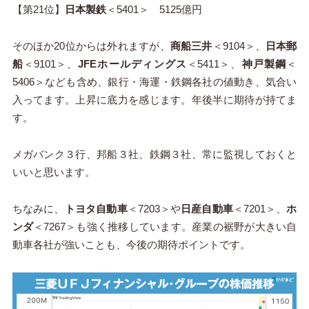
【第21位】
日本製鉄
＜5401＞ 5125億円
そのほか20位からは外れますが、
商船三井
＜9104＞、
日本郵
船
＜9101＞、
JFEホールディングス
＜5411＞、
神戸製鋼
＜
5406＞なども含め、銀行・海運・鉄鋼各社の値動き、気合い
入ってます。上昇に底力を感じます。年後半に期待が持てま
す。
メガバンク３行、邦船３社、鉄鋼３社、常に監視しておくと
いいと思います。
ちなみに、
トヨタ自動車
＜7203＞や
日産自動車
＜7201＞、
ホ
ンダ
＜7267＞も強く推移しています。産業の裾野が大きい自
動車各社が強いことも、今後の期待ポイントです。