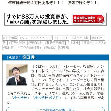
「年末日経平均４万円あるぞ！！！ 強気で行くぞ！！」
#７月相場
#ソフトバンクグループ
#トレード
#値上がり率
#値下がり
率
#半導体関連
#売買代金
#日経平均株価
#海運株
#窪田剛
#鉄鋼株
#銀行株
・プロの注目銘柄
銘柄選び
窪田 剛
窪田 剛
［執筆者］
［くぼた・つよし］トレーダー、投資家。オン
ライン株式スクール「株の学校ドットコム」講
師。数日から数週間保有するスイングトレード
をメインに手がける。トレーダーとして日々相
場と向き合うかたわら、エンジェル投資家とし
てベンチャー企業に出資したり、社会貢献活動
にも力を入れる。スキーとサウナ、温泉とゲームが好き。著書
に『
株の学校
』『
株の学校 超入門
』（いずれも高橋書店）があ
る。
→この執筆者の記事一覧へ