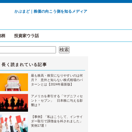
かぶまど｜株価の向こう側を知るメディア
銘柄
投資家ウラ話
検索
検索
長く読まれている記事
最も株高・株安になりやすいのは何
月？ 意外と知らない株式相場のパ
ターンとは【2024年最新版】
アメリカを牽引する「マグニフィセ
ント・セブン」 日本株に与える影
響は？
【事例】「私はこうして、インサイ
ダー取引で課徴金を科されました」
実例17選！