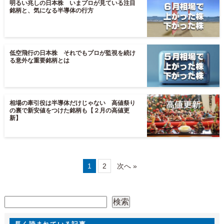
明るい兆しの日本株 いまプロが見ている注目
銘柄と、気になる半導体の行方
低空飛行の日本株 それでもプロが監視を続け
る意外な重要銘柄とは
相場の牽引役は半導体だけじゃない 高値祭り
の裏で新安値をつけた銘柄も【２月の高値更
新】
1
2
次へ »
検索
検索