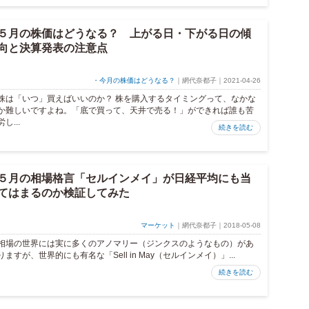
５月の株価はどうなる？ 上がる日・下がる日の傾
向と決算発表の注意点
・今月の株価はどうなる？
｜網代奈都子｜2021-04-26
株は「いつ」買えばいいのか？ 株を購入するタイミングって、なかな
か難しいですよね。「底で買って、天井で売る！」ができれば誰も苦
労し...
続きを読む
５月の相場格言「セルインメイ」が日経平均にも当
てはまるのか検証してみた
マーケット
｜網代奈都子｜2018-05-08
相場の世界には実に多くのアノマリー（ジンクスのようなもの）があ
りますが、世界的にも有名な「Sell in May（セルインメイ）」...
続きを読む