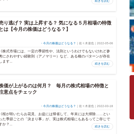
続きを読む
売り逃げ？ 実は上昇する？ 気になる５月相場の特徴
とは【今月の株価はどうなる？】
・今月の株価はどうなる？
｜佐々木達也｜2022-05-06
《株式市場には、一定の季節性や、法則というわけでもないけれど参
考にされやすい経験則（アノマリー）など、ある種のパターンが存在
します...
続きを読む
株価が上がるのは何月？ 毎月の株式相場の特徴と
注意点をチェック
・今月の株価はどうなる？
｜佐々木達也｜2022-03-18
《桜が咲いたらお花見、お盆には帰省して、年末には大掃除……とい
った季節ごとの「決まり事」が、実は株式相場にもあるってご存じで
すか？...
続きを読む