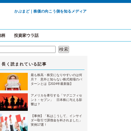
かぶまど｜株価の向こう側を知るメディア
銘柄
投資家ウラ話
検索
検索
長く読まれている記事
最も株高・株安になりやすいのは何
月？ 意外と知らない株式相場のパ
ターンとは【2024年最新版】
アメリカを牽引する「マグニフィセ
ント・セブン」 日本株に与える影
響は？
【事例】「私はこうして、インサイ
ダー取引で課徴金を科されました」
実例17選！