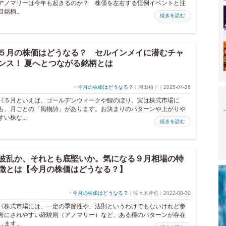
アノマリーは今年も起きるのか？ 株価を左右する恒例イベントと注
目銘柄...
続きを読む
５月の株価はどうなる？ セルインメイに潜むチャ
ンス！ 夏へとつながる銘柄とは
・今月の株価はどうなる？
｜岡田禎子｜2025-04-26
《５月といえば、ゴールデンウィークや鯉のぼり。実は株式市場に
も、月ごとの「風物詩」があります。お決まりのパターンや上がりや
すい株な...
続きを読む
波乱か、それとも底堅いか。気になる９月相場の特
徴とは【今月の株価はどうなる？】
・今月の株価はどうなる？
｜佐々木達也｜2022-08-30
《株式市場には、一定の季節性や、法則というわけでもないけれど参
考にされやすい経験則（アノマリー）など、ある種のパターンが存在
します...