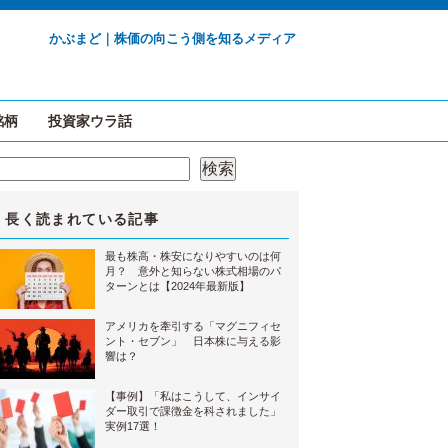
かぶまど｜株価の向こう側を知るメディア
銘柄
投資家ウラ話
検索
検索
長く読まれている記事
最も株高・株安になりやすいのは何
月？ 意外と知らない株式相場のパ
ターンとは【2024年最新版】
アメリカを牽引する「マグニフィセ
ント・セブン」 日本株に与える影
響は？
【事例】「私はこうして、インサイ
ダー取引で課徴金を科されました」
実例17選！