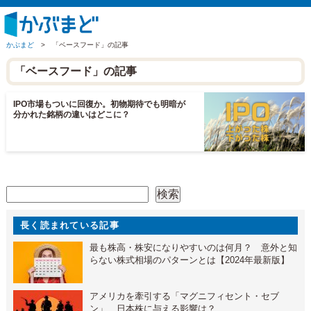
かぶまど
>
「ベースフード」の記事
「ベースフード」の記事
IPO市場もついに回復か。初物期待でも明暗が
分かれた銘柄の違いはどこに？
検索
検索
長く読まれている記事
最も株高・株安になりやすいのは何月？ 意外と知
らない株式相場のパターンとは【2024年最新版】
アメリカを牽引する「マグニフィセント・セブ
ン」 日本株に与える影響は？