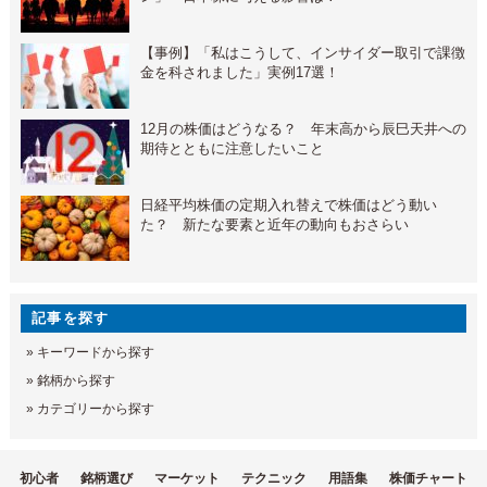
【事例】「私はこうして、インサイダー取引で課徴
金を科されました」実例17選！
12月の株価はどうなる？ 年末高から辰巳天井への
期待とともに注意したいこと
日経平均株価の定期入れ替えで株価はどう動い
た？ 新たな要素と近年の動向もおさらい
記事を探す
»
キーワードから探す
»
銘柄から探す
»
カテゴリーから探す
初心者
銘柄選び
マーケット
テクニック
用語集
株価チャート