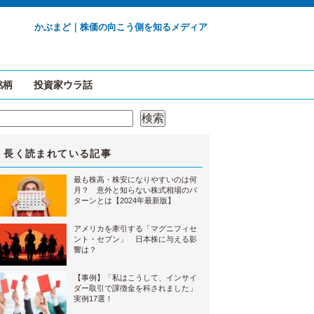
かぶまど｜株価の向こう側を知るメディア
銘柄
投資家ウラ話
検索
検索
長く読まれている記事
最も株高・株安になりやすいのは何
月？ 意外と知らない株式相場のパ
ターンとは【2024年最新版】
アメリカを牽引する「マグニフィセ
ント・セブン」 日本株に与える影
響は？
【事例】「私はこうして、インサイ
ダー取引で課徴金を科されました」
実例17選！