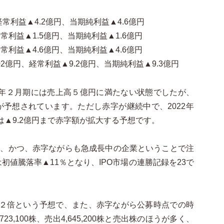
経常利益▲4.2億円、当期純利益▲4.6億円
常利益▲1.5億円、当期純利益▲1.6億円
常利益▲4.6億円、当期純利益▲4.6億円
02億円、経常利益▲9.2億円、当期純利益▲9.3億円
0年２月期には売上高５億円に満たない状態でしたが、
破が予想されています。ただし赤字が継続中で、2022年
は▲9.2億円まで赤字額が拡大する予想です。
O、かつ、赤字ながらも急成長中の企業ということで注
値騰落率▲11％となり、IPO市場の連勝記録を23で
約２倍という予想で、また、赤字ながら公募時点での時
3,100株、売出4,645,200株と売出株のほうが多く、