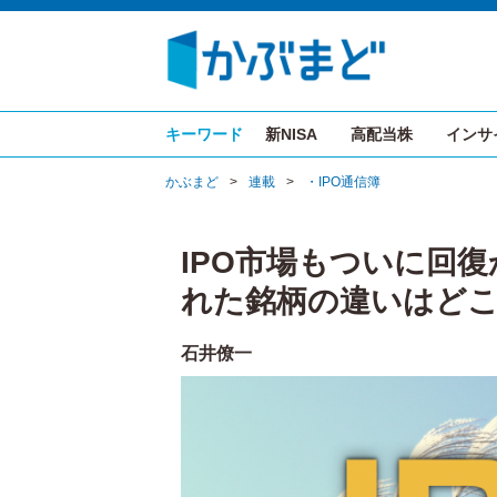
キーワード
新NISA
高配当株
インサ
かぶまど
>
連載
>
・IPO通信簿
IPO市場もついに回
れた銘柄の違いはど
石井僚一