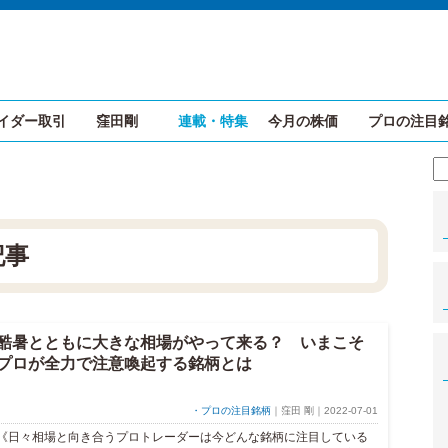
イダー取引
窪田剛
連載・特集
今月の株価
プロの注目
記事
酷暑とともに大きな相場がやって来る？ いまこそ
プロが全力で注意喚起する銘柄とは
・プロの注目銘柄
｜窪田 剛｜2022-07-01
《日々相場と向き合うプロトレーダーは今どんな銘柄に注目している