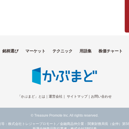
銘柄選び
マーケット
テクニック
用語集
株価チャート
「かぶまど」とは
｜
運営会社
｜
サイトマップ
｜
お問い合わせ
© Treasure Promote Inc. All rights reserved.
号等：株式会社トレジャープロモート／金融商品仲介業：関東財務局長（金仲）第58
所属金融商品取引業者：株式会社SBI証券