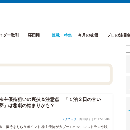
イダー取引
窪田剛
連載・特集
今月の株価
プロの注目
株主優待狙いの裏技＆注意点 「１泊２日の甘い
夢」は悲劇の始まりかも？
テクニック
｜岡田禎子｜2017-03-06
株主優待をもらうポイント 株主優待が大ブームの今、レストランや映