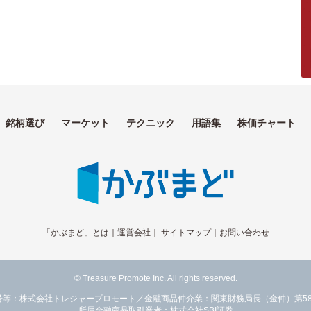
銘柄選び
マーケット
テクニック
用語集
株価チャート
「かぶまど」とは
｜
運営会社
｜
サイトマップ
｜
お問い合わせ
© Treasure Promote Inc. All rights reserved.
号等：株式会社トレジャープロモート／金融商品仲介業：関東財務局長（金仲）第58
所属金融商品取引業者：株式会社SBI証券