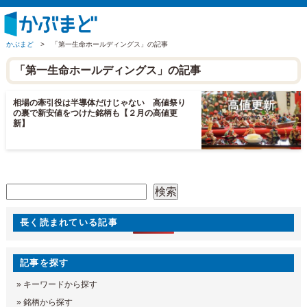
かぶまど
>
「第一生命ホールディングス」の記事
「第一生命ホールディングス」の記事
相場の牽引役は半導体だけじゃない 高値祭り
の裏で新安値をつけた銘柄も【２月の高値更
新】
検索
検索
長く読まれている記事
記事を探す
»
キーワードから探す
»
銘柄から探す