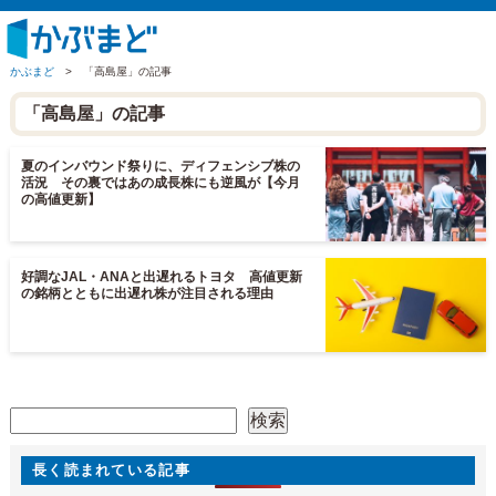
かぶまど
>
「高島屋」の記事
「高島屋」の記事
夏のインバウンド祭りに、ディフェンシブ株の
活況 その裏ではあの成長株にも逆風が【今月
の高値更新】
好調なJAL・ANAと出遅れるトヨタ 高値更新
の銘柄とともに出遅れ株が注目される理由
検索
検索
長く読まれている記事