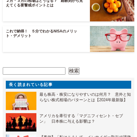
２月・３月の相場はどうなる？ 経験則から見
えてくる要警戒ポイントとは
これで納得！ ５分でわかるNISAのメリッ
ト・デメリット
検索
検索
長く読まれている記事
最も株高・株安になりやすいのは何月？ 意外と知
らない株式相場のパターンとは【2024年最新版】
アメリカを牽引する「マグニフィセント・セブ
ン」 日本株に与える影響は？