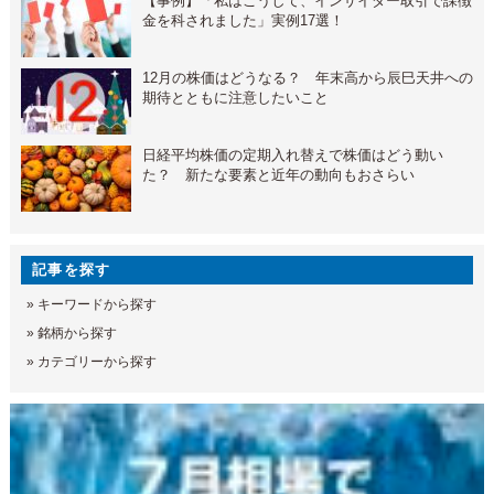
【事例】「私はこうして、インサイダー取引で課徴
金を科されました」実例17選！
12月の株価はどうなる？ 年末高から辰巳天井への
期待とともに注意したいこと
日経平均株価の定期入れ替えで株価はどう動い
た？ 新たな要素と近年の動向もおさらい
記事を探す
»
キーワードから探す
»
銘柄から探す
»
カテゴリーから探す