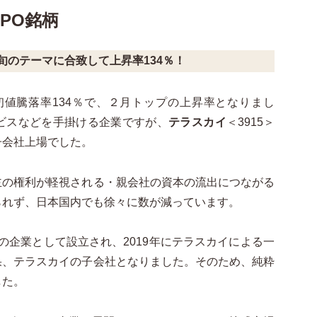
PO
銘柄
ら旬のテーマに合致して上昇率134％！
初値騰落率
134％
で、
２
月トップの上昇率となりまし
ビスなどを手掛ける企業ですが、
テラスカイ
＜
3915
＞
子会社上場でした。
主の権利が軽視される・親会社の資本の流出につながる
られず、日本国内でも徐々に数が減っています。
の企業として設立され、
2019
年にテラスカイによる一
果、テラスカイの子会社となりました。そのため、純粋
した。