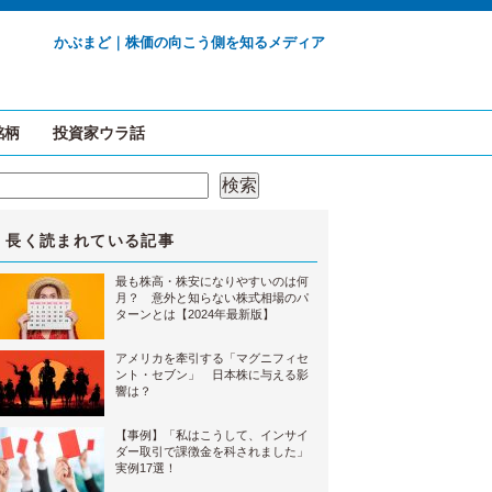
かぶまど｜株価の向こう側を知るメディア
銘柄
投資家ウラ話
検索
検索
長く読まれている記事
最も株高・株安になりやすいのは何
月？ 意外と知らない株式相場のパ
ターンとは【2024年最新版】
アメリカを牽引する「マグニフィセ
ント・セブン」 日本株に与える影
響は？
【事例】「私はこうして、インサイ
ダー取引で課徴金を科されました」
実例17選！