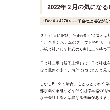
2022年２月の気になるI
・BeeX＜4270＞──子会社上場なが
２
月
24
日に
IPO
した
BeeX
＜4270＞
は
た。企業システムのクラウド移行サー
が親会社として株式の６割以上を持つ
子会社上場（親子上場）は、子会社株
など批判が多く、海外ではほとんど見
しかし
BeeX
の場合、もともとは独立系
部事業の承継などを伴う組織再編の結
な子会社上場とは異なる側面がありま