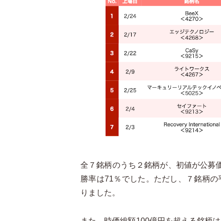
全７
銘柄のうち２銘柄が、初値が公募
勝率は
71％
でした。ただし、７銘柄の
りました。
また、時価総額
100
億円を超える銘柄は