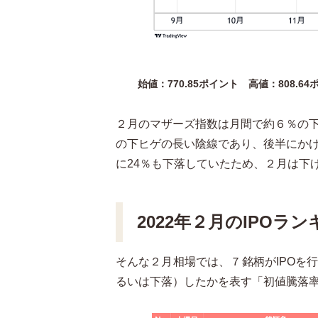
始値：770.85ポイント 高値：808.6
２月のマザーズ指数は月間で約６％の
の下ヒゲの長い陰線であり、後半にか
に
24％
も下落していたため、２月は下
2022年２月のIPOラ
そんな２月相場では、７銘柄が
IPO
を
るいは下落）したかを表す「初値騰落