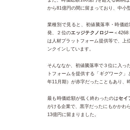
から
81
億円の間に留まっており、中小
業種別で見ると、初値騰落率・時価総
発、２
位の
エッジテクノロジー
＜426
は人材プラットフォーム提供等で、上
ンクインしています。
そんななか、初値騰落率で３位に入っ
トフォームを提供する「ギグワーク」
年
11
月期）が赤字だったこともあり、
最も時価総額が低く終わったのは
セイ
がける企業で、黒字だったにもかかわら
13
億円に留まりました。