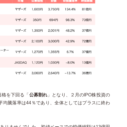
価格を下回る「
公募割れ
」となり、２月の
IPO株
投資の
平均騰落率は
44％
であり、全体としてはプラスに終わ
ありませんでした。初値ベースでの時価総額は
13億円