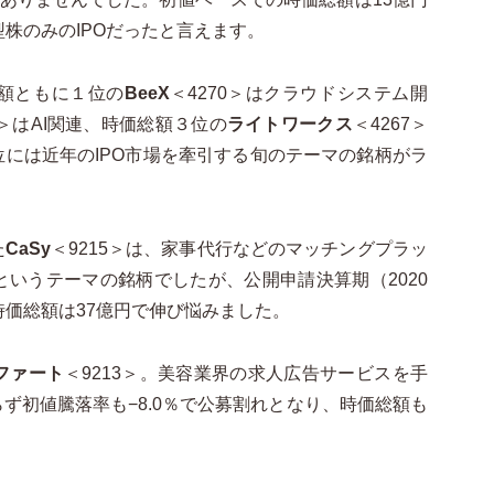
型株のみの
IPOだったと言えます
。
額ともに
１
位の
BeeX
＜4270＞はクラウドシステム開
8＞は
AI
関連、時価総額
３
位の
ライトワークス
＜4267＞
位には近年の
IPO
市場を牽引する旬のテーマの銘柄がラ
た
CaSy
＜9215＞
は、家事代行などのマッチングプラッ
というテーマの銘柄でしたが、公開申請決算期（
2020
時価総額は
37
億円で伸び悩みました。
ファート
＜9213＞。美容業界の求人広告サービスを手
ず初値騰落率も−
8.0％で公募割れとなり
、時価総額も