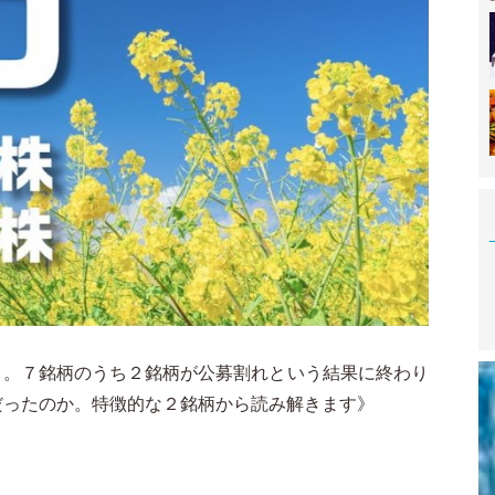
２月。７銘柄のうち２銘柄が公募割れという結果に終わり
だったのか。特徴的な２銘柄から読み解きます》