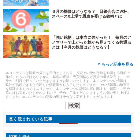
６月の株価はどうなる？ 日銀会合にＷ杯、
スペースX上場で恩恵を受ける銘柄とは
「強い銘柄」は本当に強かった！ 毎月のア
ノマリーで上がった株から見えてくる共通点
とは【今月の株価はどうなる？】
▸
もっと記事を見る
本コンテンツは情報の提供を目的としており、投資その他の行動を勧誘する目的で
作成したものではありません。銘柄の選択、売買価格など投資の最終決定は、ご自
身のご判断で行っていただきますようお願いいたします。本コンテンツの情報は、
弊社が信頼できると判断した情報源から入手したものですが、その情報源の確実性
を保証するものではありません。本コンテンツの記載内容に関するご質問・ご照会
等にはお答えいたしかねますので、予めご了承くださいますようお願い申し上げま
す。また、本コンテンツの記載内容は予告なく変更することがあります。
検索
検索
長く読まれている記事