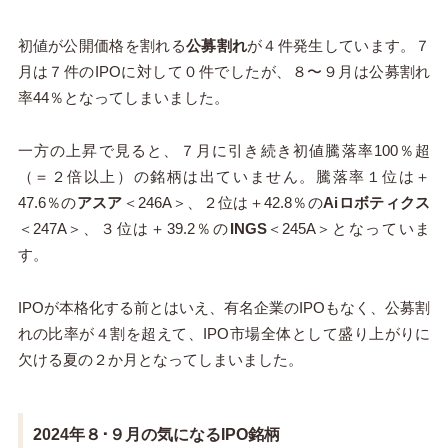
初値が公開価格を割れる
公募割れ
が４件発生しています。７
月は７件のIPOに対して０件でしたが、８〜９月は公募割れ
率44％となってしまいました。
一方の上昇で見ると、７月に引き続き初値騰落率100％超
（＝２倍以上）の銘柄は出ていません。騰落率１位は＋
47.6％の
アスア
＜246A＞、２位は＋42.8％の
Aiロボティクス
＜247A＞、３位は＋39.2％の
INGS
＜245A＞となっていま
す。
IPOが本格化する前とはいえ、有名企業のIPOもなく、公募割
れの比率が４割を超えて、IPO市場全体として盛り上がりに
欠ける夏の２か月となってしまいました。
2024年８･９月の気になるIPO銘柄