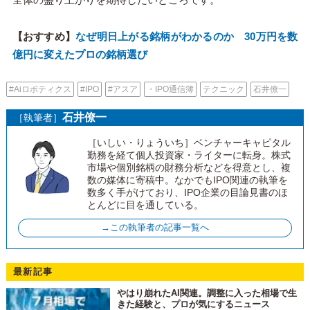
【おすすめ】
なぜ明日上がる銘柄がわかるのか 30万円を数
億円に変えたプロの銘柄選び
#Aiロボティクス
#IPO
#アスア
・IPO通信簿
テクニック
石井僚一
石井僚一
［執筆者］
［いしい・りょういち］ベンチャーキャピタル
勤務を経て個人投資家・ライターに転身。株式
市場や個別銘柄の財務分析などを得意とし、複
数の媒体に寄稿中。なかでもIPO関連の執筆を
数多く手がけており、IPO企業の目論見書のほ
とんどに目を通している。
→この執筆者の記事一覧へ
最新記事
やはり崩れたAI関連。調整に入った相場で生
きた経験と、プロが気にするニュース