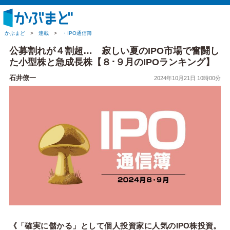
かぶまど
>
連載
>
・IPO通信簿
公募割れが４割超… 寂しい夏のIPO市場で奮闘し
た小型株と急成長株【８･９月のIPOランキング】
石井僚一
2024年10月21日 10時00分
《「確実に儲かる」として個人投資家に人気のIPO株投資。