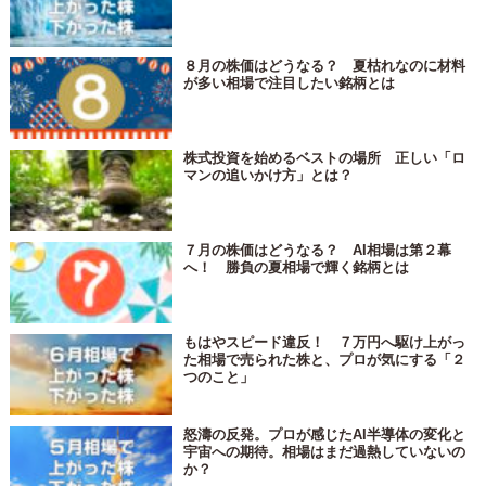
８月の株価はどうなる？ 夏枯れなのに材料
が多い相場で注目したい銘柄とは
株式投資を始めるベストの場所 正しい「ロ
マンの追いかけ方」とは？
７月の株価はどうなる？ AI相場は第２幕
へ！ 勝負の夏相場で輝く銘柄とは
もはやスピード違反！ ７万円へ駆け上がっ
た相場で売られた株と、プロが気にする「２
つのこと」
怒濤の反発。プロが感じたAI半導体の変化と
宇宙への期待。相場はまだ過熱していないの
か？