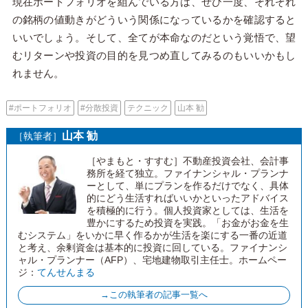
現在ポートフォリオを組んでいる方は、ぜひ一度、それぞれ
の銘柄の値動きがどういう関係になっているかを確認すると
いいでしょう。そして、全てが本命なのだという覚悟で、望
むリターンや投資の目的を見つめ直してみるのもいいかもし
れません。
#ポートフォリオ
#分散投資
テクニック
山本 勧
山本 勧
［執筆者］
［やまもと・すすむ］不動産投資会社、会計事
務所を経て独立。ファイナンシャル・プランナ
ーとして、単にプランを作るだけでなく、具体
的にどう生活すればいいかといったアドバイス
を積極的に行う。個人投資家としては、生活を
豊かにするため投資を実践。「お金がお金を生
むシステム」をいかに早く作るかが生活を楽にする一番の近道
と考え、余剰資金は基本的に投資に回している。ファイナンシ
ャル・プランナー（AFP）、宅地建物取引主任士。ホームペー
ジ：
てんせんまる
→この執筆者の記事一覧へ