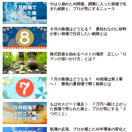
やはり崩れたAI関連。調整に入った相場で生
きた経験と、プロが気にするニュース
８月の株価はどうなる？ 夏枯れなのに材料
が多い相場で注目したい銘柄とは
株式投資を始めるベストの場所 正しい「ロ
マンの追いかけ方」とは？
７月の株価はどうなる？ AI相場は第２幕
へ！ 勝負の夏相場で輝く銘柄とは
もはやスピード違反！ ７万円へ駆け上がっ
た相場で売られた株と、プロが気にする「２
つのこと」
怒濤の反発。プロが感じたAI半導体の変化と