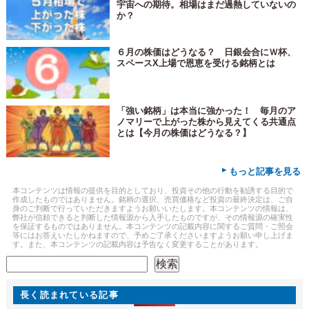
宇宙への期待。相場はまだ過熱していないの
か？
６月の株価はどうなる？ 日銀会合にＷ杯、
スペースX上場で恩恵を受ける銘柄とは
「強い銘柄」は本当に強かった！ 毎月のア
ノマリーで上がった株から見えてくる共通点
とは【今月の株価はどうなる？】
▸
もっと記事を見る
本コンテンツは情報の提供を目的としており、投資その他の行動を勧誘する目的で
作成したものではありません。銘柄の選択、売買価格など投資の最終決定は、ご自
身のご判断で行っていただきますようお願いいたします。本コンテンツの情報は、
弊社が信頼できると判断した情報源から入手したものですが、その情報源の確実性
を保証するものではありません。本コンテンツの記載内容に関するご質問・ご照会
等にはお答えいたしかねますので、予めご了承くださいますようお願い申し上げま
す。また、本コンテンツの記載内容は予告なく変更することがあります。
検索
検索
長く読まれている記事