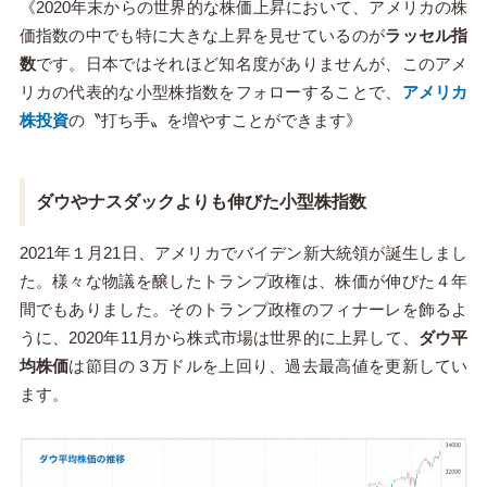
《2020年末からの世界的な株価上昇において、アメリカの株
価指数の中でも特に大きな上昇を見せているのが
ラッセル指
数
です。日本ではそれほど知名度がありませんが、このアメ
リカの代表的な小型株指数をフォローすることで、
アメリカ
株投資
の〝打ち手〟を増やすことができます》
ダウやナスダックよりも伸びた小型株指数
2021年１月21日、アメリカでバイデン新大統領が誕生しまし
た。様々な物議を醸したトランプ政権は、株価が伸びた４年
間でもありました。そのトランプ政権のフィナーレを飾るよ
うに、2020年11月から株式市場は世界的に上昇して、
ダウ平
均株価
は節目の３万ドルを上回り、過去最高値を更新してい
ます。