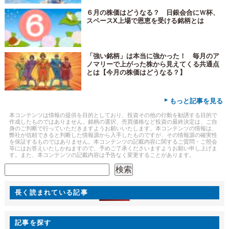
６月の株価はどうなる？ 日銀会合にＷ杯、
スペースX上場で恩恵を受ける銘柄とは
「強い銘柄」は本当に強かった！ 毎月のア
ノマリーで上がった株から見えてくる共通点
とは【今月の株価はどうなる？】
▸
もっと記事を見る
本コンテンツは情報の提供を目的としており、投資その他の行動を勧誘する目的で
作成したものではありません。銘柄の選択、売買価格など投資の最終決定は、ご自
身のご判断で行っていただきますようお願いいたします。本コンテンツの情報は、
弊社が信頼できると判断した情報源から入手したものですが、その情報源の確実性
を保証するものではありません。本コンテンツの記載内容に関するご質問・ご照会
等にはお答えいたしかねますので、予めご了承くださいますようお願い申し上げま
す。また、本コンテンツの記載内容は予告なく変更することがあります。
検索
検索
長く読まれている記事
記事を探す