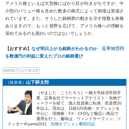
アメリカ株といえば大型株にばかり目が向きがちですが、中
小型のバリュー株も含めた数多の株式によって相場は形成さ
れています。また、そうした銘柄群の動きを示す指数も各種
ありますので、もっと視野を広げて、アメリカ株への理解を
深めてみるのも面白いのではないでしょうか。
【おすすめ】
なぜ明日上がる銘柄がわかるのか 元手30万円
を数億円の利益に変えたプロの銘柄選び
銘柄選び
山下耕太郎
山下耕太郎
［執筆者］
［やました・こうたろう］一橋大学経済学部卒
業。証券会社でマーケットアナリスト・先物デ
ィーラーを経て、個人投資家に転身。投資歴20
年以上。現在は、日経225先物・オプションを
中心に、現物株・FX・CFDなど幅広い商品で
運用を行う。趣味は、ウィンドサーフィン。ツ
イッター＠yanta2011
先物オプション奮闘日誌