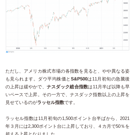
ただし、アメリカ株式市場の各指数を見ると、やや異なる姿
も見られます。ダウ平均株価と
S&P500
は11月初旬の急騰後
の上昇は緩やかで、
ナスダック総合指数
は11月半ば以降も早
いペースで上昇。その一方で、ナスダック指数以上の上昇を
見せているのが
ラッセル指数
です。
ラッセル指数は11月初旬の1,500ポイント台半ばから、2021
年３月には2,300ポイント台に上昇しており、４カ月で50％を
超える上昇となりました。