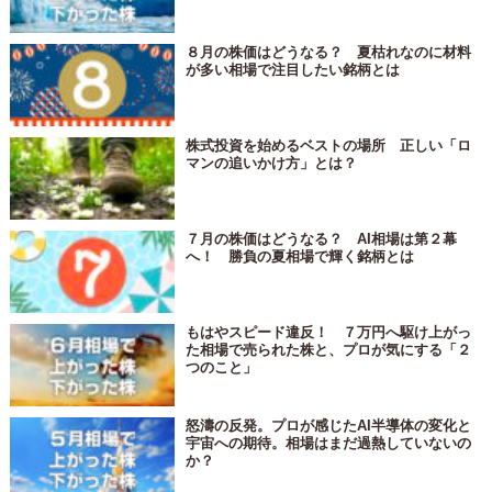
８月の株価はどうなる？ 夏枯れなのに材料
が多い相場で注目したい銘柄とは
株式投資を始めるベストの場所 正しい「ロ
マンの追いかけ方」とは？
７月の株価はどうなる？ AI相場は第２幕
へ！ 勝負の夏相場で輝く銘柄とは
もはやスピード違反！ ７万円へ駆け上がっ
た相場で売られた株と、プロが気にする「２
つのこと」
怒濤の反発。プロが感じたAI半導体の変化と
宇宙への期待。相場はまだ過熱していないの
か？