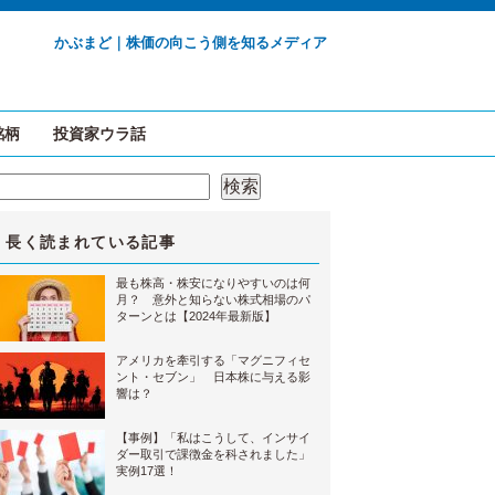
かぶまど｜株価の向こう側を知るメディア
銘柄
投資家ウラ話
検索
検索
長く読まれている記事
最も株高・株安になりやすいのは何
月？ 意外と知らない株式相場のパ
ターンとは【2024年最新版】
アメリカを牽引する「マグニフィセ
ント・セブン」 日本株に与える影
響は？
【事例】「私はこうして、インサイ
ダー取引で課徴金を科されました」
実例17選！