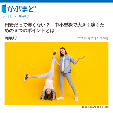
かぶまど
>
銘柄選び
円安だって怖くない？ 中小型株で大きく稼ぐた
めの３つのポイントとは
岡田禎子
2022年4月20日 11時30分
deagreez/Adobe Stock