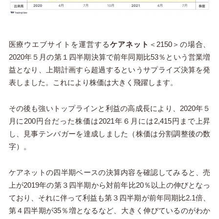
医療ウエブサイトを運営する
ケアネット
＜
2150
＞の場合、
20
20
年５月の第１四半期決算で前年同期比
53
％という営業増
益となり、上期計画すら超過するというサプライズ決算を発
表しました。これにより株価は大きく飛躍します。
その後も強いトップラインと利益の高成長により、
2020
年
５
月に
200
円台だった株価は
2021
年６月には
2,415
円まで上昇
し、見事テンバガーを達成しました（株価は分割調整後の数
字）。
ケアネットの四半期ベースの決算内容を確認してみると、売
上が
2019
年の
第３四半期
から対前年比
20％
以上の伸びとなっ
ており、それに伴って利益も
第３四半期
が前年同期比
2.1
倍、
第４四半期
が
35％
増となるなど、大きく伸びているのがわか