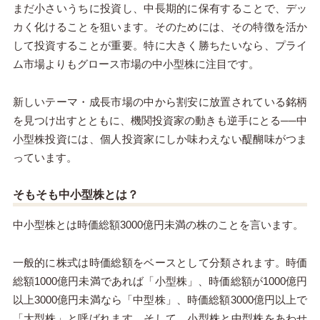
まだ小さいうちに投資し、中長期的に保有することで、デッ
カく化けることを狙います。そのためには、その特徴を活か
して投資することが重要。特に大きく勝ちたいなら、プライ
ム市場よりもグロース市場の中小型株に注目です。
新しいテーマ・成長市場の中から割安に放置されている銘柄
を見つけ出すとともに、機関投資家の動きも逆手にとる──中
小型株投資には、個人投資家にしか味わえない醍醐味がつま
っています。
そもそも中小型株とは？
中小型株とは時価総額
3000
億円未満の株のことを言います。
一般的に株式は時価総額をベースとして分類されます。時価
総額
1000
億円未満であれば「小型株」、時価総額が
1000
億円
以上
3000
億円未満なら「中型株」、時価総額
3000
億円以上で
「大型株」と呼ばれます。そして、小型株と中型株をあわせ