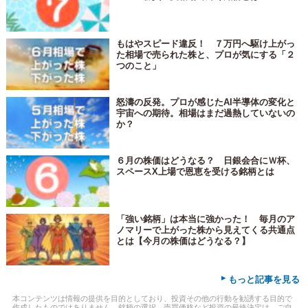
もはやスピード違反！ ７万円へ駆け上がっ
た相場で売られた株と、プロが気にする「２
つのこと」
怒濤の反発。プロが感じたAI半導体の変化と
宇宙への期待。相場はまだ過熱していないの
か？
６月の株価はどうなる？ 日銀会合にＷ杯、
スペースX上場で恩恵を受ける銘柄とは
「強い銘柄」は本当に強かった！ 毎月のア
ノマリーで上がった株から見えてくる共通点
とは【今月の株価はどうなる？】
▸
もっと記事を見る
本コンテンツは情報の提供を目的としており、投資その他の行動を勧誘する目的で
作成したものではありません。銘柄の選択、売買価格など投資の最終決定は、ご自