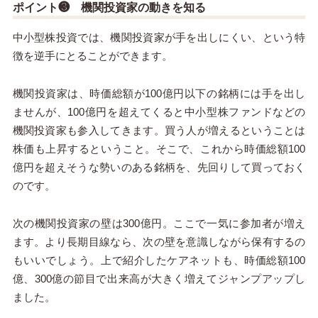
ポイント❸ 機関投資家の動きを知る
中小型株投資では、機関投資家が手を出しにくい、という特
徴を逆手にとることができます。
機関投資家は、時価総額が
100
億円以下の銘柄には手を出し
ませんが、
100
億円を超えてくると中小型株ファンドなどの
機関投資家も参入してきます。買う人が増えるということは
株価も上昇するということ。そこで、これから時価総額
100
億円を超えそうな勢いのある銘柄を、先回りして買っておく
のです。
次の機関投資家の壁は
300
億円。ここで一気に参加者が増え
ます。より長期目線なら、次の壁を意識しながら保有するの
もいいでしょう。上で紹介したケアネットも、時価総額
100
億、
300
億の節目で出来高が大きく増えてジャンプアップし
ました。