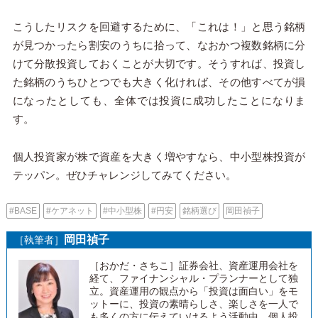
こうしたリスクを回避するために、「これは！」と思う銘柄
が見つかったら割安のうちに拾って、なおかつ複数銘柄に分
けて分散投資しておくことが大切です。そうすれば、投資し
た銘柄のうちひとつでも大きく化ければ、その他すべてが損
になったとしても、全体では投資に成功したことになりま
す。
個人投資家が株で資産を大きく増やすなら、中小型株投資が
テッパン。ぜひチャレンジしてみてください。
#BASE
#ケアネット
#中小型株
#円安
銘柄選び
岡田禎子
岡田禎子
［執筆者］
［おかだ・さちこ］証券会社、資産運用会社を
経て、ファイナンシャル・プランナーとして独
立。資産運用の観点から「投資は面白い」をモ
ットーに、投資の素晴らしさ、楽しさを一人で
も多くの方に伝えていけるよう活動中。個人投