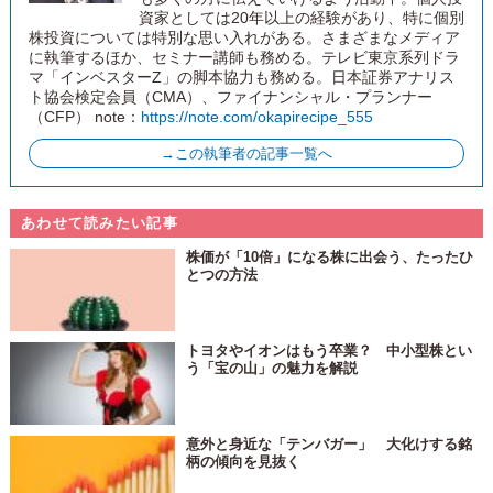
資家としては20年以上の経験があり、特に個別
株投資については特別な思い入れがある。さまざまなメディア
に執筆するほか、セミナー講師も務める。テレビ東京系列ドラ
マ「インベスターZ」の脚本協力も務める。日本証券アナリス
ト協会検定会員（CMA）、ファイナンシャル・プランナー
（CFP） note：
https://note.com/okapirecipe_555
→この執筆者の記事一覧へ
あわせて読みたい記事
株価が「10倍」になる株に出会う、たったひ
とつの方法
トヨタやイオンはもう卒業？ 中小型株とい
う「宝の山」の魅力を解説
意外と身近な「テンバガー」 大化けする銘
柄の傾向を見抜く