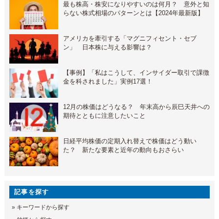
最も株高・株安になりやすいのは何月？ 意外と知
らない株式相場のパターンとは【2024年最新版】
アメリカを牽引する「マグニフィセント・セブ
ン」 日本株に与える影響は？
【事例】「私はこうして、インサイダー取引で課徴
金を科されました」実例17選！
12月の株価はどうなる？ 年末高から辰巳天井への
期待とともに注意したいこと
日経平均株価の定期入れ替えで株価はどう動い
た？ 新たな要素と近年の動向もおさらい
記事を探す
»
キーワードから探す