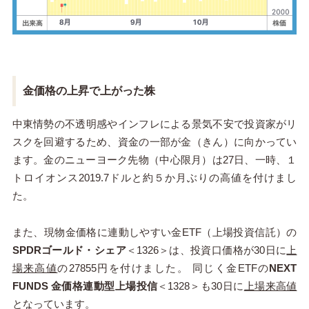
金価格の上昇で上がった株
中東情勢の不透明感やインフレによる景気不安で投資家がリ
スクを回避するため、資金の一部が金（きん）に向かってい
ます。金のニューヨーク先物（中心限月）は27日、一時、１
トロイオンス2019.7ドルと約５か月ぶりの高値を付けまし
た。
また、現物金価格に連動しやすい金ETF（上場投資信託）の
SPDRゴールド・シェア
＜1326＞は、投資口価格が30日に
上
場来高値
の27855円を付けました。 同じく金ETFの
NEXT
FUNDS 金価格連動型上場投信
＜1328＞も30日に
上場来高値
となっています。