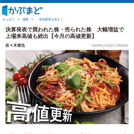
かぶまど
>
連載
>
・高値更新を追え！
決算発表で買われた株・売られた株 大幅増益で
上場来高値も続出【今月の高値更新】
佐々木達也
2023年11月9日 17時00分