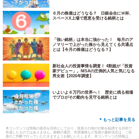
６月の株価はどうなる？ 日銀会合にＷ杯、
スペースX上場で恩恵を受ける銘柄とは
「強い銘柄」は本当に強かった！ 毎月のア
ノマリーで上がった株から見えてくる共通点
とは【今月の株価はどうなる？】
新社会人の投資事情を調査！ 4割超が「投資
家デビュー」。NISAの圧倒的人気と気になる
男女差【2026年調査】
いよいよ６万円の世界へ！ 歴史に残る相場
でプロがその動向を見守る銘柄とは
▸
もっと記事を見る
本コンテンツは情報の提供を目的としており、投資その他の行動を勧誘する目的で
作成したものではありません。銘柄の選択、売買価格など投資の最終決定は、ご自
身のご判断で行っていただきますようお願いいたします。本コンテンツの情報は、