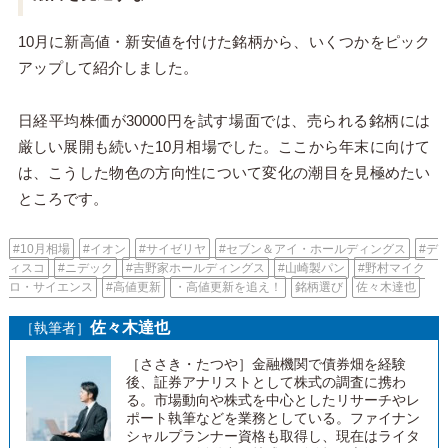
10月に新高値・新安値を付けた銘柄から、いくつかをピック
アップして紹介しました。
日経平均株価が30000円を試す場面では、売られる銘柄には
厳しい展開も続いた10月相場でした。ここから年末に向けて
は、こうした物色の方向性について変化の潮目を見極めたい
ところです。
#10月相場
#イオン
#サイゼリヤ
#セブン＆アイ・ホールディングス
#デ
ィスコ
#ニデック
#吉野家ホールディングス
#山崎製パン
#野村マイク
ロ・サイエンス
#高値更新
・高値更新を追え！
銘柄選び
佐々木達也
佐々木達也
［執筆者］
［ささき・たつや］金融機関で債券畑を経験
後、証券アナリストとして株式の調査に携わ
る。市場動向や株式を中心としたリサーチやレ
ポート執筆などを業務としている。ファイナン
シャルプランナー資格も取得し、現在はライタ