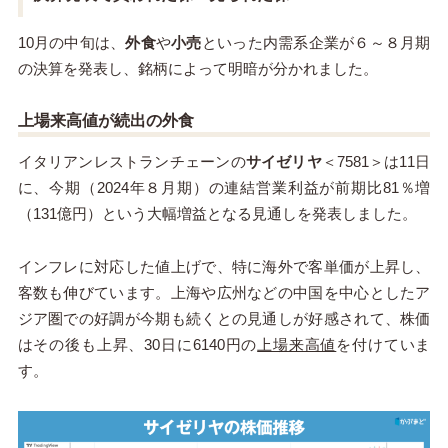
10月の中旬は、
外食
や
小売
といった内需系企業が６～８月期
の決算を発表し、銘柄によって明暗が分かれました。
上場来高値が続出の外食
イタリアンレストランチェーンの
サイゼリヤ
＜7581＞は11日
に、今期（2024年８月期）の連結営業利益が前期比81％増
（131億円）という大幅増益となる見通しを発表しました。
インフレに対応した値上げで、特に海外で客単価が上昇し、
客数も伸びています。上海や広州などの中国を中心としたア
ジア圏での好調が今期も続くとの見通しが好感されて、株価
はその後も上昇、30日に6140円の
上場来高値
を付けていま
す。