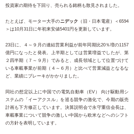
投資家の期待を下回り、売られる銘柄も散見されました。
たとえば、モーター大手の
ニデック
（旧・日本電産）＜6594
＞は10月31日に年初来安値5401円を更新しています。
23日に、４～９月の連結営業利益が前年同期比20％増の1157
億円になったと発表。上半期としては営業増益でしたが、第
２四半期（７～９月）でみると、成長領域として位置づけて
いる車載事業が前期（４～６月）と比べて営業減益となるな
ど、業績にブレーキがかかりました。
同社の想定以上に中国での電気自動車（EV） 向け駆動用シ
ステムの「イーアクスル」を巡る競争の激化で、今期の販売
計画も下方修正しています。決算説明会で永守重信会長は、
車載事業について競争の激しい中国から欧米などへのシフト
の方針を表明しています。