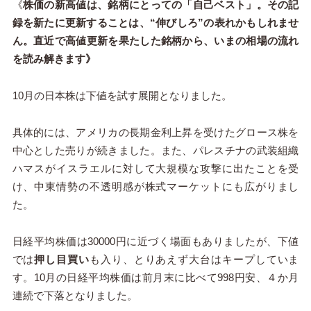
《
株価の新高値は、銘柄にとっての「自己ベスト」。その記
録を新たに更新することは、“伸びしろ”の表れかもしれませ
ん。直近で高値更新を果たした銘柄から、いまの相場の流れ
を読み解きます》
10月の日本株は下値を試す展開となりました。
具体的には、アメリカの長期金利上昇を受けたグロース株を
中心とした売りが続きました。また、パレスチナの武装組織
ハマスがイスラエルに対して大規模な攻撃に出たことを受
け、中東情勢の不透明感が株式マーケットにも広がりまし
た。
日経平均株価は30000円に近づく場面もありましたが、下値
では
押し目買い
も入り、とりあえず大台はキープしていま
す。10月の日経平均株価は前月末に比べて998円安、４か月
連続で下落となりました。