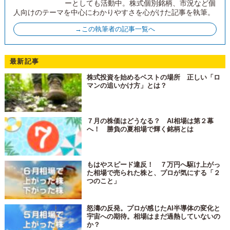
ーとしても活動中。株式個別銘柄、市況など個
人向けのテーマを中心にわかりやすさを心がけた記事を執筆。
→この執筆者の記事一覧へ
最新記事
株式投資を始めるベストの場所 正しい「ロ
マンの追いかけ方」とは？
７月の株価はどうなる？ AI相場は第２幕
へ！ 勝負の夏相場で輝く銘柄とは
もはやスピード違反！ ７万円へ駆け上がっ
た相場で売られた株と、プロが気にする「２
つのこと」
怒濤の反発。プロが感じたAI半導体の変化と
宇宙への期待。相場はまだ過熱していないの
か？