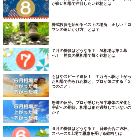
が多い相場で注目したい銘柄とは
株式投資を始めるベストの場所 正しい「ロ
マンの追いかけ方」とは？
７月の株価はどうなる？ AI相場は第２幕
へ！ 勝負の夏相場で輝く銘柄とは
もはやスピード違反！ ７万円へ駆け上がっ
た相場で売られた株と、プロが気にする「２
つのこと」
怒濤の反発。プロが感じたAI半導体の変化と
宇宙への期待。相場はまだ過熱していないの
か？
６月の株価はどうなる？ 日銀会合にＷ杯、
スペースX上場で恩恵を受ける銘柄とは