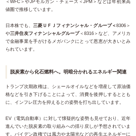
＜WFC＞やJPモルガン・チェース＜JPM＞などは年初来高
値圏で推移しています。
日本株でも、
三菱ＵＦＪフィナンシャル・グループ＜
8306＞
や
三井住友フィナンシャルグループ
＜8316＞など、アメリカ
で金融事業を手がけるメガバンクにとって恩恵が大きいとみ
られています。
脱炭素から化石燃料へ。明暗分かれるエネルギー関連
トランプ次期政権は、シェールオイルなどを増産して原油価
格などを引き下げることによって、消費を後押しするととも
に、インフレ圧力を抑えるとの姿勢を打ち出しています。
EV（電気自動車）に対して懐疑的な姿勢も見せており、近年
進んでいた脱炭素の取り組みへの揺り戻しが予想されていま
す。バイデン政権では風力や太陽光などの再生エネルギーに