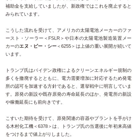
補助金を支給していましたが、新政権ではこれを廃止すると
みられています。
こうした流れを受けて、アメリカの太陽電池メーカーのファ
ースト・ソーラー＜FSLR＞や日本の太陽電池製造装置メー
カーの
エヌ・ピー・シー
＜6255＞は上値の重い展開が続いて
います。
トランプ氏はバイデン政権によるクリーンエネルギー規制の
多くを撤廃するとともに、電力需要増加に対応するため発電
所の認可を加速する方針であると、選挙戦中に明言していま
す。原発の新設や既存原発の寿命延長のほか、発電所の新設
や稼働延長にも前向きです。
こすいた期待を受けて、原発関連の容器やプラントを手がけ
る木村化工機＜6378＞は、トランプ氏の当選後に年初来高値
をつけるまで値上がりしました。