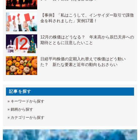
【事例】「私はこうして、インサイダー取引で課徴
金を科されました」実例17選！
12月の株価はどうなる？ 年末高から辰巳天井への
期待とともに注意したいこと
日経平均株価の定期入れ替えで株価はどう動い
た？ 新たな要素と近年の動向もおさらい
記事を探す
»
キーワードから探す
»
銘柄から探す
»
カテゴリーから探す