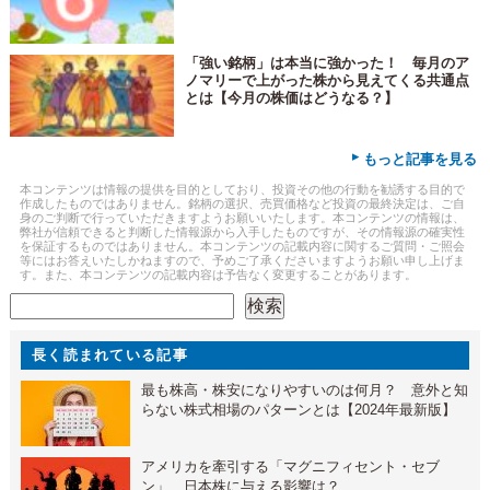
「強い銘柄」は本当に強かった！ 毎月のア
ノマリーで上がった株から見えてくる共通点
とは【今月の株価はどうなる？】
▸
もっと記事を見る
本コンテンツは情報の提供を目的としており、投資その他の行動を勧誘する目的で
作成したものではありません。銘柄の選択、売買価格など投資の最終決定は、ご自
身のご判断で行っていただきますようお願いいたします。本コンテンツの情報は、
弊社が信頼できると判断した情報源から入手したものですが、その情報源の確実性
を保証するものではありません。本コンテンツの記載内容に関するご質問・ご照会
等にはお答えいたしかねますので、予めご了承くださいますようお願い申し上げま
す。また、本コンテンツの記載内容は予告なく変更することがあります。
検索
検索
長く読まれている記事
最も株高・株安になりやすいのは何月？ 意外と知
らない株式相場のパターンとは【2024年最新版】
アメリカを牽引する「マグニフィセント・セブ
ン」 日本株に与える影響は？