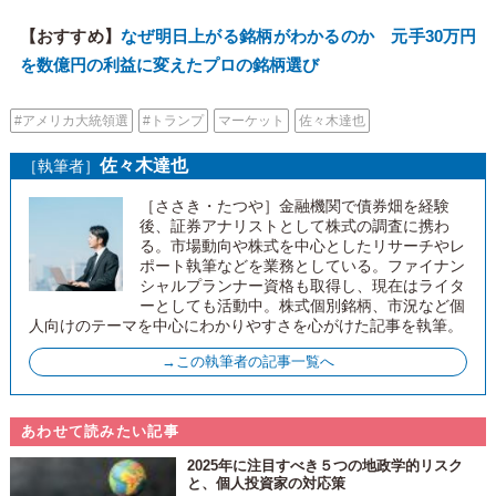
【おすすめ】
なぜ明日上がる銘柄がわかるのか 元手30万円
を数億円の利益に変えたプロの銘柄選び
#アメリカ大統領選
#トランプ
マーケット
佐々木達也
佐々木達也
［執筆者］
［ささき・たつや］金融機関で債券畑を経験
後、証券アナリストとして株式の調査に携わ
る。市場動向や株式を中心としたリサーチやレ
ポート執筆などを業務としている。ファイナン
シャルプランナー資格も取得し、現在はライタ
ーとしても活動中。株式個別銘柄、市況など個
人向けのテーマを中心にわかりやすさを心がけた記事を執筆。
→この執筆者の記事一覧へ
あわせて読みたい記事
2025年に注目すべき５つの地政学的リスク
と、個人投資家の対応策