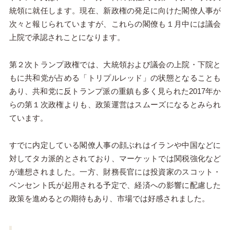
統領に就任します。現在、新政権の発足に向けた閣僚人事が
次々と報じられていますが、これらの閣僚も１月中には議会
上院で承認されことになります。
第２次トランプ政権では、大統領および議会の上院・下院と
もに共和党が占める「トリプルレッド」の状態となることも
あり、共和党に反トランプ派の重鎮も多く見られた2017年か
らの第１次政権よりも、政策運営はスムーズになるとみられ
ています。
すでに内定している閣僚人事の顔ぶれはイランや中国などに
対してタカ派的とされており、マーケットでは関税強化など
が連想されました。一方、財務長官には投資家のスコット・
ベンセント氏が起用される予定で、経済への影響に配慮した
政策を進めるとの期待もあり、市場では好感されました。