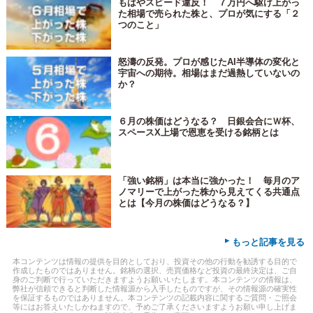
もはやスピード違反！ ７万円へ駆け上がっ
た相場で売られた株と、プロが気にする「２
つのこと」
怒濤の反発。プロが感じたAI半導体の変化と
宇宙への期待。相場はまだ過熱していないの
か？
６月の株価はどうなる？ 日銀会合にＷ杯、
スペースX上場で恩恵を受ける銘柄とは
「強い銘柄」は本当に強かった！ 毎月のア
ノマリーで上がった株から見えてくる共通点
とは【今月の株価はどうなる？】
▸
もっと記事を見る
本コンテンツは情報の提供を目的としており、投資その他の行動を勧誘する目的で
作成したものではありません。銘柄の選択、売買価格など投資の最終決定は、ご自
身のご判断で行っていただきますようお願いいたします。本コンテンツの情報は、
弊社が信頼できると判断した情報源から入手したものですが、その情報源の確実性
を保証するものではありません。本コンテンツの記載内容に関するご質問・ご照会
等にはお答えいたしかねますので、予めご了承くださいますようお願い申し上げま