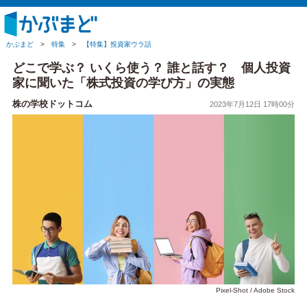
かぶまど
>
特集
>
【特集】投資家ウラ話
どこで学ぶ？ いくら使う？ 誰と話す？ 個人投資
家に聞いた「株式投資の学び方」の実態
株の学校ドットコム
2023年7月12日 17時00分
Pixel-Shot / Adobe Stock