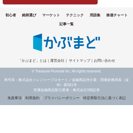
初心者
銘柄選び
マーケット
テクニック
用語集
株価チャート
記事一覧
「かぶまど」とは
｜
運営会社
｜
サイトマップ
｜
お問い合わせ
© Treasure Promote Inc. All rights reserved.
商号等：株式会社トレジャープロモート／金融商品仲介業：関東財務局長（金
仲）第581号
所属金融商品取引業者：株式会社SBI証券
免責事項
｜
利用規約
｜
プライバシーポリシー
｜
特定商取引法に基づく表記