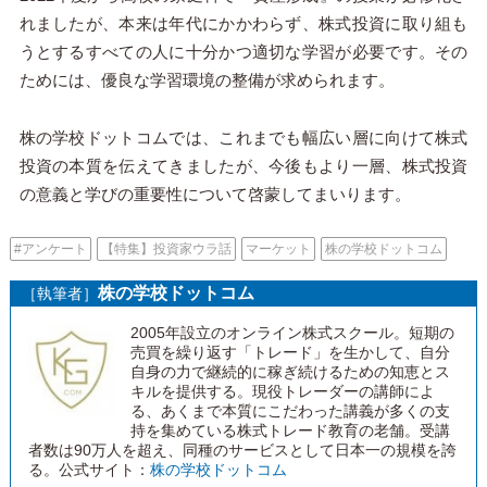
れましたが、本来は年代にかかわらず、株式投資に取り組も
うとするすべての人に十分かつ適切な学習が必要です。その
ためには、優良な学習環境の整備が求められます。
株の学校ドットコムでは、これまでも幅広い層に向けて株式
投資の本質を伝えてきましたが、今後もより一層、株式投資
の意義と学びの重要性について啓蒙してまいります。
#アンケート
【特集】投資家ウラ話
マーケット
株の学校ドットコム
株の学校ドットコム
［執筆者］
2005年設立のオンライン株式スクール。短期の
売買を繰り返す「トレード」を生かして、自分
自身の力で継続的に稼ぎ続けるための知恵とス
キルを提供する。現役トレーダーの講師によ
る、あくまで本質にこだわった講義が多くの支
持を集めている株式トレード教育の老舗。受講
者数は90万人を超え、同種のサービスとして日本一の規模を誇
る。公式サイト：
株の学校ドットコム