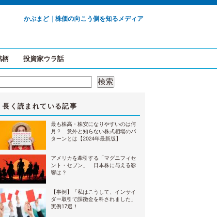
かぶまど｜株価の向こう側を知るメディア
銘柄
投資家ウラ話
検索
検索
長く読まれている記事
最も株高・株安になりやすいのは何
月？ 意外と知らない株式相場のパ
ターンとは【2024年最新版】
アメリカを牽引する「マグニフィセ
ント・セブン」 日本株に与える影
響は？
【事例】「私はこうして、インサイ
ダー取引で課徴金を科されました」
実例17選！