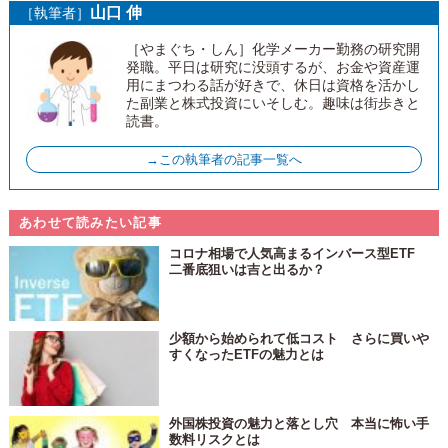
山口 伸
［執筆者］
［やまぐち・しん］化学メーカー勤務の研究開
発職。平日は研究に没頭するが、お金や資産運
用にまつわる話が好きで、休日は資格を活かし
た副業と株式投資にいそしむ。趣味は街歩きと
読書。
→この執筆者の記事一覧へ
あわせて読みたい記事
コロナ相場で人気高まるインバース型ETF
二番底狙いは吉と出るか？
少額から始められて低コスト さらに買いや
すくなったETFの魅力とは
外国株投資の魅力と落とし穴 本当に怖い手
数料リスクとは