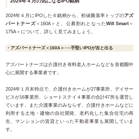
2024年４月の気になるIPO銘柄
2024年４月にIPOした６銘柄から、初値騰落率トップの
アズ
パートナーズ
＜160A＞と、公募割れとなった
Will Smart
＜
175A＞について、詳しく見てみましょう。
・アズパートナーズ＜160A＞──手堅いIPOが吉と出る
アズパートナーズは介護付き有料老人ホームなどを首都圏中
心に展開する事業者です。
2024年１月末時点で、介護付きホームが27事業所、デイサー
ビスが16事業所、ショートステイ４事業の合計47所を運営し
ています。また介護事業のみならず、介護付きホームなどに
利用する土地・建物の自社開発、老朽化した集合住宅の再
生、マンションの賃貸といった不動産事業も展開していま
す。