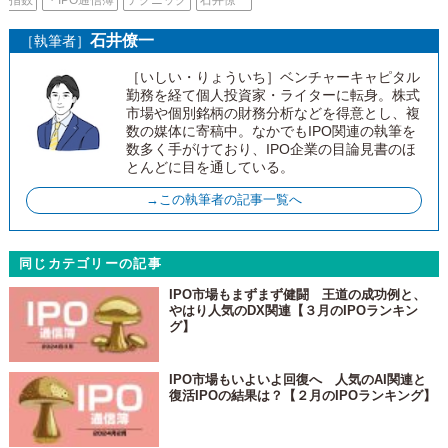
石井僚一
［執筆者］
［いしい・りょういち］ベンチャーキャピタル
勤務を経て個人投資家・ライターに転身。株式
市場や個別銘柄の財務分析などを得意とし、複
数の媒体に寄稿中。なかでもIPO関連の執筆を
数多く手がけており、IPO企業の目論見書のほ
とんどに目を通している。
→この執筆者の記事一覧へ
同じカテゴリーの記事
IPO市場もまずまず健闘 王道の成功例と、
やはり人気のDX関連【３月のIPOランキン
グ】
IPO市場もいよいよ回復へ 人気のAI関連と
復活IPOの結果は？【２月のIPOランキング】