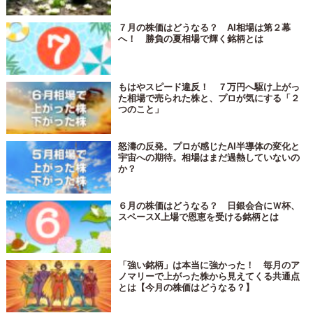
７月の株価はどうなる？ AI相場は第２幕
へ！ 勝負の夏相場で輝く銘柄とは
もはやスピード違反！ ７万円へ駆け上がっ
た相場で売られた株と、プロが気にする「２
つのこと」
怒濤の反発。プロが感じたAI半導体の変化と
宇宙への期待。相場はまだ過熱していないの
か？
６月の株価はどうなる？ 日銀会合にＷ杯、
スペースX上場で恩恵を受ける銘柄とは
「強い銘柄」は本当に強かった！ 毎月のア
ノマリーで上がった株から見えてくる共通点
とは【今月の株価はどうなる？】