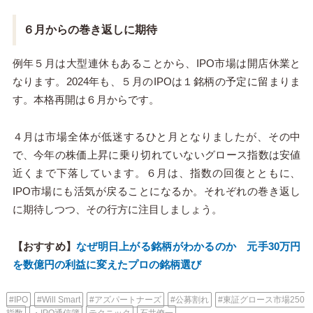
６月からの巻き返しに期待
例年５月は大型連休もあることから、IPO市場は開店休業と
なります。2024年も、５月のIPOは１銘柄の予定に留まりま
す。本格再開は６月からです。
４月は市場全体が低迷するひと月となりましたが、その中
で、今年の株価上昇に乗り切れていないグロース指数は安値
近くまで下落しています。６月は、指数の回復とともに、
IPO市場にも活気が戻ることになるか。それぞれの巻き返し
に期待しつつ、その行方に注目しましょう。
【おすすめ】
なぜ明日上がる銘柄がわかるのか 元手30万円
を数億円の利益に変えたプロの銘柄選び
#IPO
#Will Smart
#アズパートナーズ
#公募割れ
#東証グロース市場250
指数
・IPO通信簿
テクニック
石井僚一