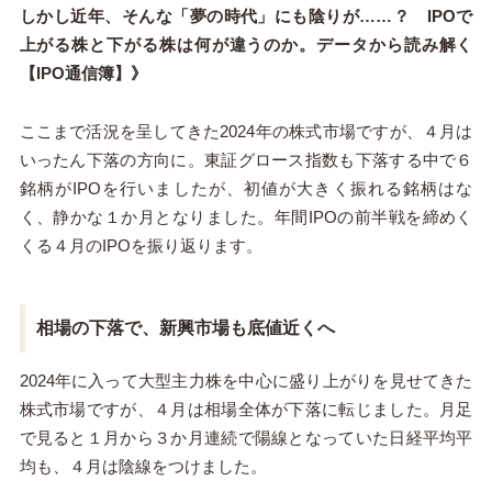
しかし近年、そんな「夢の時代」にも陰りが……？ IPOで
上がる株と下がる株は何が違うのか。データから読み解く
【IPO通信簿】》
ここまで活況を呈してきた2024年の株式市場ですが、４月は
いったん下落の方向に。東証グロース指数も下落する中で６
銘柄がIPOを行いましたが、初値が大きく振れる銘柄はな
く、静かな１か月となりました。年間IPOの前半戦を締めく
くる４月のIPOを振り返ります。
相場の下落で、新興市場も底値近くへ
2024年に入って大型主力株を中心に盛り上がりを見せてきた
株式市場ですが、４月は相場全体が下落に転じました。月足
で見ると１月から３か月連続で陽線となっていた日経平均平
均も、４月は陰線をつけました。