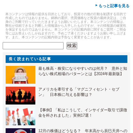
▸
もっと記事を見る
本コンテンツは情報の提供を目的としており、投資その他の行動を勧誘する目的で
作成したものではありません。銘柄の選択、売買価格など投資の最終決定は、ご自
身のご判断で行っていただきますようお願いいたします。本コンテンツの情報は、
弊社が信頼できると判断した情報源から入手したものですが、その情報源の確実性
を保証するものではありません。本コンテンツの記載内容に関するご質問・ご照会
等にはお答えいたしかねますので、予めご了承くださいますようお願い申し上げま
す。また、本コンテンツの記載内容は予告なく変更することがあります。
検索
検索
長く読まれている記事
最も株高・株安になりやすいのは何月？ 意外と知
らない株式相場のパターンとは【2024年最新版】
アメリカを牽引する「マグニフィセント・セブ
ン」 日本株に与える影響は？
【事例】「私はこうして、インサイダー取引で課徴
金を科されました」実例17選！
12月の株価はどうなる？ 年末高から辰巳天井への