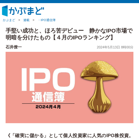
かぶまど
>
連載
>
・IPO通信簿
手堅い成功と、ほろ苦デビュー 静かなIPO市場で
明暗を分けたもの【４月のIPOランキング】
石井僚一
2024年5月13日 8時00分
《「確実に儲かる」として個人投資家に人気のIPO株投資。