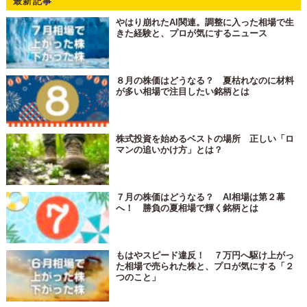
最新記事
やはり崩れたAI関連。調整に入った相場で生
きた経験と、プロが気にするニュース
８月の株価はどうなる？ 夏枯れなのに材料
が多い相場で注目したい銘柄とは
株式投資を始めるベストの場所 正しい「ロ
マンの追いかけ方」とは？
７月の株価はどうなる？ AI相場は第２幕
へ！ 勝負の夏相場で輝く銘柄とは
もはやスピード違反！ ７万円へ駆け上がっ
た相場で売られた株と、プロが気にする「２
つのこと」