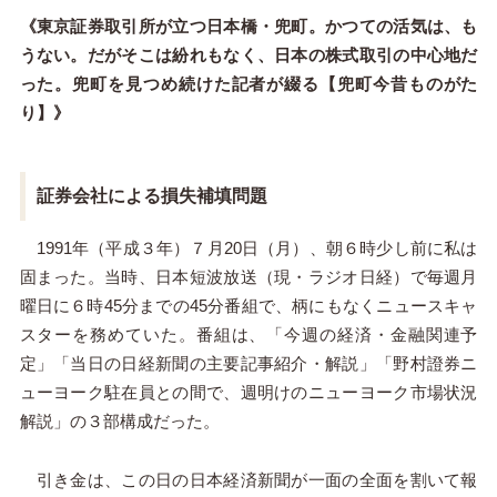
《東京証券取引所が立つ日本橋・兜町。かつての活気は、も
うない。だがそこは紛れもなく、日本の株式取引の中心地だ
った。兜町を見つめ続けた記者が綴る【兜町今昔ものがた
り】》
証券会社による損失補填問題
1991年（平成３年）７月20日（月）、朝６時少し前に私は
固まった。当時、日本短波放送
（現・ラジオ日経）
で毎週月
曜日に６時45分までの45分番組で、柄にもなくニュースキャ
スターを務めていた。番組は、「今週の経済・金融関連予
定」「当日の日経新聞の主要記事紹介・解説」「野村證券ニ
ューヨーク駐在員との間で、週明けのニューヨーク市場状況
解説」の３部構成だった。
引き金は、この日の日本経済新聞が一面の全面を割いて報