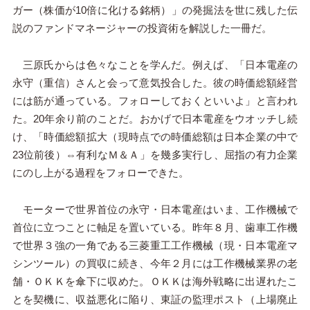
ガー（株価が10倍に化ける銘柄）」の発掘法を世に残した伝
説のファンドマネージャーの投資術を解説した一冊だ。
三原氏からは色々なことを学んだ。例えば、「日本電産の
永守（重信）さんと会って意気投合した。彼の時価総額経営
には筋が通っている。フォローしておくといいよ」と言われ
た。20年余り前のことだ。おかげで日本電産をウオッチし続
け、「時価総額拡大（現時点での時価総額は日本企業の中で
23位前後）⇔有利なＭ＆Ａ」を幾多実行し、屈指の有力企業
にのし上がる過程をフォローできた。
モーターで世界首位の永守・日本電産はいま、工作機械で
首位に立つことに軸足を置いている。昨年８月、歯車工作機
で世界３強の一角である三菱重工工作機械（現・日本電産マ
シンツール）の買収に続き、今年２月には工作機械業界の老
舗・ＯＫＫを傘下に収めた。ＯＫＫは海外戦略に出遅れたこ
とを契機に、収益悪化に陥り、東証の監理ポスト（上場廃止