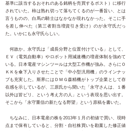
基準に該当するおそれのある銘柄を売買するポスト）に移行
されていた。柿は熟れ切って落ちてくるのが一番旨い、とは
言うものの、白馬の騎士はなかなか現れなかった。そこに手
を差し伸べた（第三者割当増資引き受け）のが永守氏だっ
た。いかにも永守氏らしい。
何故か。永守氏は「成長分野と位置付けている」として、
ＥＶ（電気自動車）やロボット用減速機の増産体制を強めて
いる。日本電産マシンツールは大型工作機が強み。さらにＯ
ＫＫを傘下入りさせたことで「中小型汎用機」のラインナッ
プも充実した。斯界にはＤＭＧ森精機がトップ企業として存
在感を示しているが、三原氏から聞いた「永守さんは、１番
以外は皆ビリ、という考え方の人」という表現を思い出す。
そこから「永守重信の新たなる野望」という原稿を書いた。
ちなみに、日本電産の株を2013年１月の初値で買い、現時
点まで保有していると、分割・自社株買いを勘案した修正値