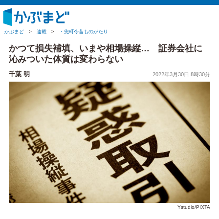
かぶまど
>
連載
>
・兜町今昔ものがたり
かつて損失補填、いまや相場操縦… 証券会社に
沁みついた体質は変わらない
千葉 明
2022年3月30日 8時30分
Ystudio/PIXTA