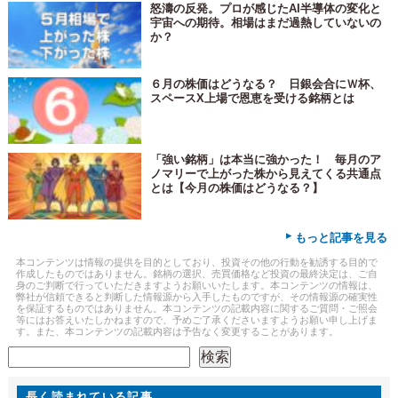
怒濤の反発。プロが感じたAI半導体の変化と
宇宙への期待。相場はまだ過熱していないの
か？
６月の株価はどうなる？ 日銀会合にＷ杯、
スペースX上場で恩恵を受ける銘柄とは
「強い銘柄」は本当に強かった！ 毎月のア
ノマリーで上がった株から見えてくる共通点
とは【今月の株価はどうなる？】
▸
もっと記事を見る
本コンテンツは情報の提供を目的としており、投資その他の行動を勧誘する目的で
作成したものではありません。銘柄の選択、売買価格など投資の最終決定は、ご自
身のご判断で行っていただきますようお願いいたします。本コンテンツの情報は、
弊社が信頼できると判断した情報源から入手したものですが、その情報源の確実性
を保証するものではありません。本コンテンツの記載内容に関するご質問・ご照会
等にはお答えいたしかねますので、予めご了承くださいますようお願い申し上げま
す。また、本コンテンツの記載内容は予告なく変更することがあります。
検索
検索
長く読まれている記事