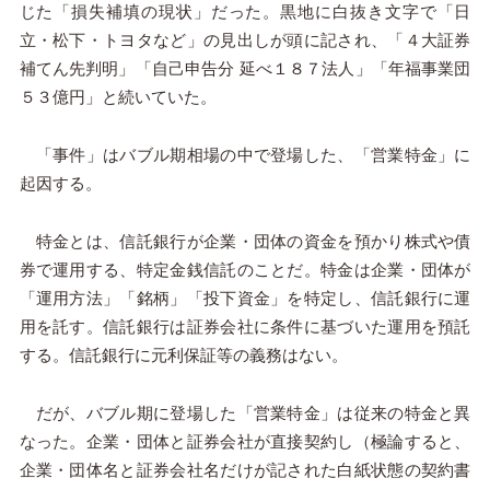
じた「損失補填の現状」だった。黒地に白抜き文字で「日
立・松下・トヨタなど」の見出しが頭に記され、「４大証券
補てん先判明」「自己申告分 延べ１８７法人」「年福事業団
５３億円」と続いていた。
「事件」はバブル期相場の中で登場した、「営業特金」に
起因する。
特金とは、信託銀行が企業・団体の資金を預かり株式や債
券で運用する、特定金銭信託のことだ。特金は企業・団体が
「運用方法」「銘柄」「投下資金」を特定し、信託銀行に運
用を託す。信託銀行は証券会社に条件に基づいた運用を預託
する。信託銀行に元利保証等の義務はない。
だが、バブル期に登場した「営業特金」は従来の特金と異
なった。企業・団体と証券会社が直接契約し（極論すると、
企業・団体名と証券会社名だけが記された白紙状態の契約書