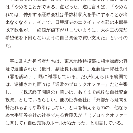
は「やめることができる」点だった。逆に言えば、「やめら
れては、仲介する証券会社は手数料収入を手にすることが出
来なくなる」。そこで、日興証券のエクイティ本部の本部長
以下数名が、「終値が値下がりしないように、大株主の売却
希望値を下回らないように自己資金で買い支えた」というの
だ。
事に及んだ担当者たちは、東京地検特捜部に相場操縦の容
疑で逮捕された（後日、副社長も逮捕）。近藤雄一郎社長は
（罪を認め）、既に謝罪している。だが伝えられる範囲で
は、逮捕された面々は「通常のブロックオファー」だと主張
し、「（株式終了間際の）買いは、あくまで純粋な自社資金
投資」としているらしい。他の証券会社は「外部から疑問を
持たれるような取引はしない」と口を揃えるものの、他なら
ぬ大手証券会社の社長である近藤氏が「（ブロックオファー
に関して）自己売買のルールがなかった」と明言している。