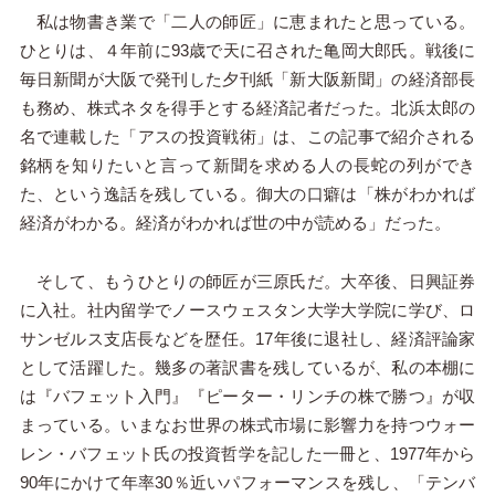
私は物書き業で「二人の師匠」に恵まれたと思っている。
ひとりは、４年前に93歳で天に召された亀岡大郎氏。戦後に
毎日新聞が大阪で発刊した夕刊紙「新大阪新聞」の経済部長
も務め、株式ネタを得手とする経済記者だった。北浜太郎の
名で連載した「アスの投資戦術」は、この記事で紹介される
銘柄を知りたいと言って新聞を求める人の長蛇の列ができ
た、という逸話を残している。御大の口癖は「株がわかれば
経済がわかる。経済がわかれば世の中が読める」だった。
そして、もうひとりの師匠が三原氏だ。大卒後、日興証券
に入社。社内留学でノースウェスタン大学大学院に学び、ロ
サンゼルス支店長などを歴任。17年後に退社し、経済評論家
として活躍した。幾多の著訳書を残しているが、私の本棚に
は『バフェット入門』『ピーター・リンチの株で勝つ』が収
まっている。いまなお世界の株式市場に影響力を持つウォー
レン・バフェット氏の投資哲学を記した一冊と、1977年から
90年にかけて年率30％近いパフォーマンスを残し、「テンバ