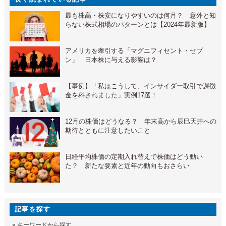
最も株高・株安になりやすいのは何月？ 意外と知
らない株式相場のパターンとは【2024年最新版】
アメリカを牽引する「マグニフィセント・セブ
ン」 日本株に与える影響は？
【事例】「私はこうして、インサイダー取引で課徴
金を科されました」実例17選！
12月の株価はどうなる？ 年末高から辰巳天井への
期待とともに注意したいこと
日経平均株価の定期入れ替えで株価はどう動い
た？ 新たな要素と近年の動向もおさらい
記事を探す
»
キーワードから探す