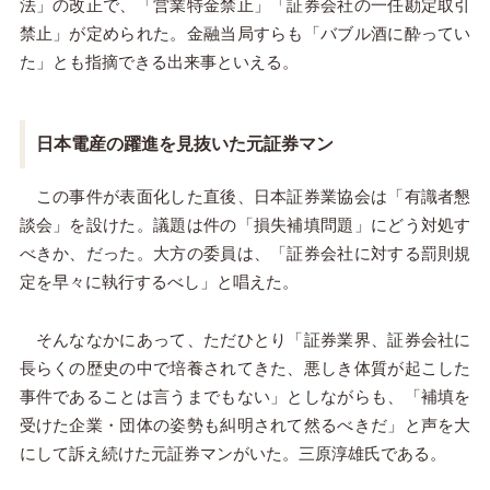
法」の改正で、「営業特金禁止」「証券会社の一任勘定取引
禁止」が定められた。金融当局すらも「バブル酒に酔ってい
た」とも指摘できる出来事といえる。
日本電産の躍進を見抜いた元証券マン
この事件が表面化した直後、日本証券業協会は「有識者懇
談会」を設けた。議題は件の「損失補填問題」にどう対処す
べきか、だった。大方の委員は、「証券会社に対する罰則規
定を早々に執行するべし」と唱えた。
そんななかにあって、ただひとり「証券業界、証券会社に
長らくの歴史の中で培養されてきた、悪しき体質が起こした
事件であることは言うまでもない」としながらも、「補填を
受けた企業・団体の姿勢も糾明されて然るべきだ」と声を大
にして訴え続けた元証券マンがいた。三原淳雄氏である。