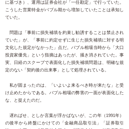
に基づき）、運用は証券会社が「一任勘定」で行っていた。
こうした営業特金がバブル期から増加していたことは承知し
ていた。
問題は「事前に損失補填を約束し勧誘することは禁止され
ていた」が、「事前に約定せずに生じた損失補填に対する明
文化した規定がなかった」点だ。バブル相場当時から「大口
投資家優先」という指摘はあったが、掻き消されていた。事
実、日経のスクープで表面化した損失補填問題は、明確な規
定のない「契約後の出来事」として処理されている。
私が固まったのは、「いよいよ来るべき時が来たな」と受
け止めたからである。バブル相場の弊害の一面が表面化した
な、と捉えたのだ。
遅ればせ、としか言葉が浮かばないが、この年（1991年）
の後半から終盤にかけての「金融商品取引法」「証券取引