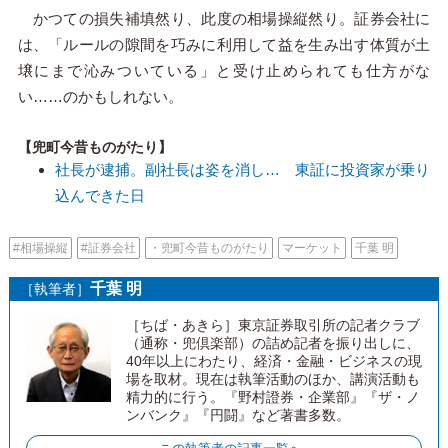
かつての損失補填然り、此度の相場操縦然り。証券会社に
は、「ルールの隙間を巧みに利用して益を生み出す体質が土
壌にまで沁みついている」と受け止められても仕方がな
い……のかもしれない。
【兜町今昔ものがたり】
社長が逮捕。副社長は姿を消し… 東証に投資家が乗り
込んできた日
#相場操縦
#証券会社
・兜町今昔ものがたり
マーケット
千葉 明
千葉 明
［執筆者］
［ちば・あきら］東京証券取引所の記者クラブ
（通称・兜倶楽部）の詰め記者を振り出しに、
40年以上にわたり、経済・金融・ビジネスの現
場を取材。現在は執筆活動のほか、講演活動も
精力的に行う。『野村證券・企業部』『ザ・ノ
ンバンク』『円闘』など著書多数。