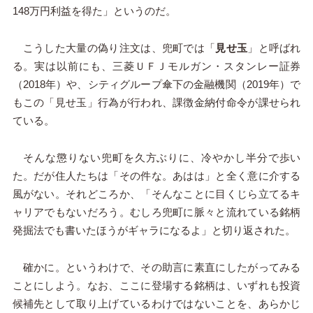
148万円利益を得た」というのだ。
こうした大量の偽り注文は、兜町では「
見せ玉
」と呼ばれ
る。実は以前にも、三菱ＵＦＪモルガン・スタンレー証券
（2018年）や、シティグループ傘下の金融機関（2019年）で
もこの「見せ玉」行為が行われ、課徴金納付命令が課せられ
ている。
そんな懲りない兜町を久方ぶりに、冷やかし半分で歩い
た。だが住人たちは「その件な。あはは」と全く意に介する
風がない。それどころか、「そんなことに目くじら立てるキ
ャリアでもないだろう。むしろ兜町に脈々と流れている銘柄
発掘法でも書いたほうがギャラになるよ」と切り返された。
確かに。というわけで、その助言に素直にしたがってみる
ことにしよう。なお、ここに登場する銘柄は、いずれも投資
候補先として取り上げているわけではないことを、あらかじ