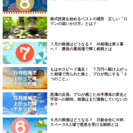
株式投資を始めるベストの場所 正しい「ロ
マンの追いかけ方」とは？
７月の株価はどうなる？ AI相場は第２幕
へ！ 勝負の夏相場で輝く銘柄とは
もはやスピード違反！ ７万円へ駆け上がっ
た相場で売られた株と、プロが気にする「２
つのこと」
怒濤の反発。プロが感じたAI半導体の変化と
宇宙への期待。相場はまだ過熱していないの
か？
６月の株価はどうなる？ 日銀会合にＷ杯、
スペースX上場で恩恵を受ける銘柄とは