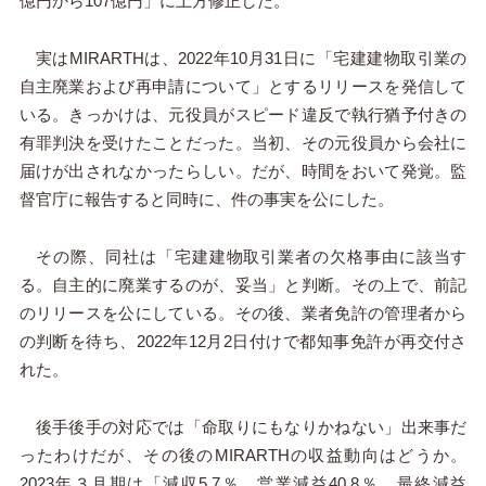
億円から107億円」に上方修正した。
実はMIRARTHは、2022年10月31日に「宅建建物取引業の
自主廃業および再申請について」とするリリースを発信して
いる。きっかけは、元役員がスピード違反で執行猶予付きの
有罪判決を受けたことだった。当初、その元役員から会社に
届けが出されなかったらしい。だが、時間をおいて発覚。監
督官庁に報告すると同時に、件の事実を公にした。
その際、同社は「宅建建物取引業者の欠格事由に該当す
る。自主的に廃業するのが、妥当」と判断。その上で、前記
のリリースを公にしている。その後、業者免許の管理者から
の判断を待ち、2022年12月2日付けで都知事免許が再交付さ
れた。
後手後手の対応では「命取りにもなりかねない」出来事だ
ったわけだが、その後のMIRARTHの収益動向はどうか。
2023年３月期は「減収5.7％、営業減益40.8％、最終減益