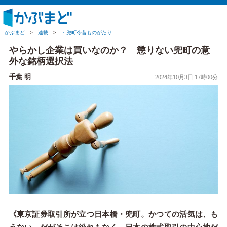
かぶまど
>
連載
>
・兜町今昔ものがたり
やらかし企業は買いなのか？ 懲りない兜町の意
外な銘柄選択法
千葉 明
2024年10月3日 17時00分
《東京証券取引所が立つ日本橋・兜町。かつての活気は、も