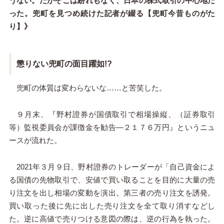
うない。だがそこは紛れもなく、日本の株式取引の中心地だ
った。兜町を見つめ続けた記者が綴る【兜町今昔ものがた
り】》
懲りない兜町の面目躍如!?
兜町の体質は変わらないな……と苦笑した。
９月末、『野村證券が国債取引で相場操縦、（証券取引
等）監視委員会が課徴金を勧告―２１７６万円』というニュ
ースが流れた。
2021年３月９日、野村證券のトレーダーが「自己資金によ
る国債の先物取引で、安値で買い取ることを目的に大量の売
り注文を出し相場の変動を演出。第三者の売り注文を誘発。
買い取った後に先に出した売り注文を全て取り消すなどし
た。逆に高値で売りつける意図の際は、逆の行為を執った。