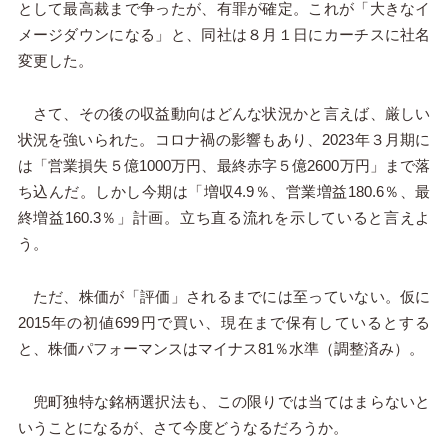
として最高裁まで争ったが、有罪が確定。これが「大きなイ
メージダウンになる」と、同社は８月１日にカーチスに社名
変更した。
さて、その後の収益動向はどんな状況かと言えば、厳しい
状況を強いられた。コロナ禍の影響もあり、2023年３月期に
は「営業損失５億1000万円、最終赤字５億2600万円」まで落
ち込んだ。しかし今期は「増収4.9％、営業増益180.6％、最
終増益160.3％」計画。立ち直る流れを示していると言えよ
う。
ただ、株価が「評価」されるまでには至っていない。仮に
2015年の初値699円で買い、現在まで保有しているとする
と、株価パフォーマンスはマイナス81％水準（調整済み）。
兜町独特な銘柄選択法も、この限りでは当てはまらないと
いうことになるが、さて今度どうなるだろうか。