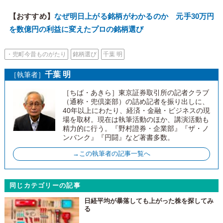
【おすすめ】
なぜ明日上がる銘柄がわかるのか 元手30万円
を数億円の利益に変えたプロの銘柄選び
・兜町今昔ものがたり
銘柄選び
千葉 明
千葉 明
［執筆者］
［ちば・あきら］東京証券取引所の記者クラブ
（通称・兜倶楽部）の詰め記者を振り出しに、
40年以上にわたり、経済・金融・ビジネスの現
場を取材。現在は執筆活動のほか、講演活動も
精力的に行う。『野村證券・企業部』『ザ・ノ
ンバンク』『円闘』など著書多数。
→この執筆者の記事一覧へ
同じカテゴリーの記事
日経平均が暴落しても上がった株を探してみ
る