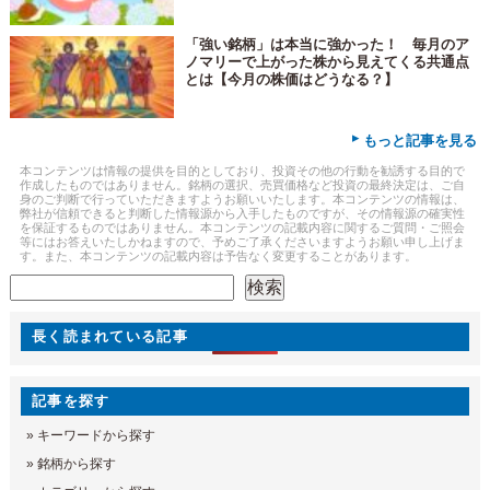
「強い銘柄」は本当に強かった！ 毎月のア
ノマリーで上がった株から見えてくる共通点
とは【今月の株価はどうなる？】
▸
もっと記事を見る
本コンテンツは情報の提供を目的としており、投資その他の行動を勧誘する目的で
作成したものではありません。銘柄の選択、売買価格など投資の最終決定は、ご自
身のご判断で行っていただきますようお願いいたします。本コンテンツの情報は、
弊社が信頼できると判断した情報源から入手したものですが、その情報源の確実性
を保証するものではありません。本コンテンツの記載内容に関するご質問・ご照会
等にはお答えいたしかねますので、予めご了承くださいますようお願い申し上げま
す。また、本コンテンツの記載内容は予告なく変更することがあります。
検索
検索
長く読まれている記事
記事を探す
»
キーワードから探す
»
銘柄から探す