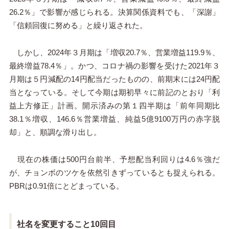
26.2％」で影響が感じられる。決算関係資料でも、「深謝」
「信頼回復に努める」と繰り返された。
しかし、2024年３月期は「増収20.7％、営業増益119.9％、
最終増益78.4％」。かつ、コロナ禍の影響を受けた2021年３
月期は５円減配の14円配当だったものの、前期末には24円配
当となっている。そして今期は期初早々に前記のとおり「利
益上方修正」計画。開示済みの第１四半期は「前年同期比
38.1％増収、146.6％営業増益、純益5億9100万円の赤字脱
却」と、順調な滑り出し。
現在の株価は500円台前半、予想配当利回りは4.6％強だ
が、チョンボのツケを依然引きずっているとも捉えられる。
PBRは0.91倍にとどまっている。
社名を変更すること10回目