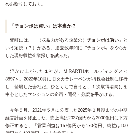
めお断りしておく。
「チョンボは買い」は本当か？
兜町には、「（収益力がある企業の）
チョンボは買い
」と
いう定説（？）がある。過去数年間に〝チョンボ〟をやらか
した現好収益企業探しを試みた。
浮かび上がった１社が、MIRARTHホールディングス＜
8897＞。2022年10月に旧タカラレーベンが持株会社制に移行
し、登場した会社だ。ひとくちで言うと、１次取得者向けを
中心としたマンションの企画・開発・分譲を手がける。
今年５月、2021年５月に公表した2025年３月期までの中期
経営計画を修正した。売上高は2037億円から2000億円に下方
修正するも、「営業利益は157億円から170億円、純益は100