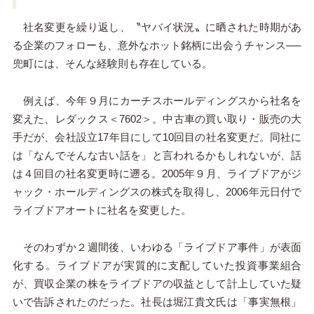
社名変更を繰り返し、〝ヤバイ状況〟に晒された時期があ
る企業のフォローも、意外なホット銘柄に出会うチャンス──
兜町には、そんな経験則も存在している。
例えば、今年９月にカーチスホールディングスから社名を
変えた、レダックス＜7602＞。中古車の買い取り・販売の大
手だが、会社設立17年目にして10回目の社名変更だ。同社に
は「なんでそんな古い話を」と言われるかもしれないが、話
は４回目の社名変更時に遡る。2005年９月、ライブドアがジ
ャック・ホールディングスの株式を取得し、2006年元日付で
ライブドアオートに社名を変更した。
そのわずか２週間後、いわゆる「ライブドア事件」が表面
化する。ライブドアが実質的に支配していた投資事業組合
が、買収企業の株をライブドアの収益として計上していた疑
いで告訴されたのだった。社長は堀江貴文氏は「事実無根」