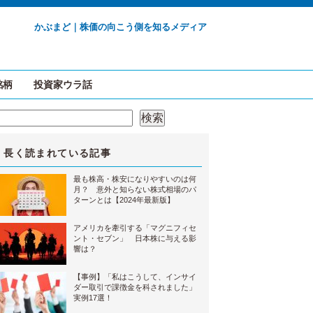
かぶまど｜株価の向こう側を知るメディア
銘柄
投資家ウラ話
検索
検索
長く読まれている記事
最も株高・株安になりやすいのは何
月？ 意外と知らない株式相場のパ
ターンとは【2024年最新版】
アメリカを牽引する「マグニフィセ
ント・セブン」 日本株に与える影
響は？
【事例】「私はこうして、インサイ
ダー取引で課徴金を科されました」
実例17選！